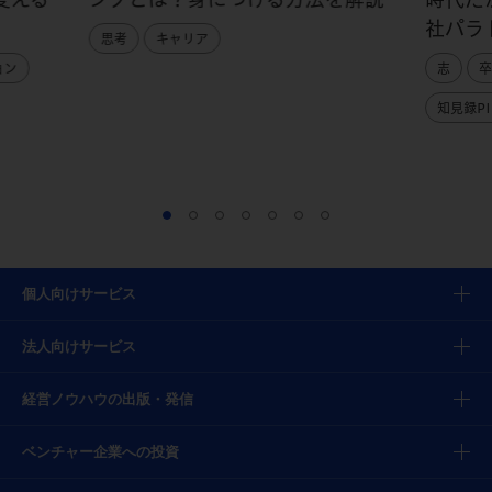
社パラ
思考
キャリア
ョン
志
卒
知見録PI
個人向けサービス
法人向けサービス
経営ノウハウの出版・発信
ベンチャー企業への投資