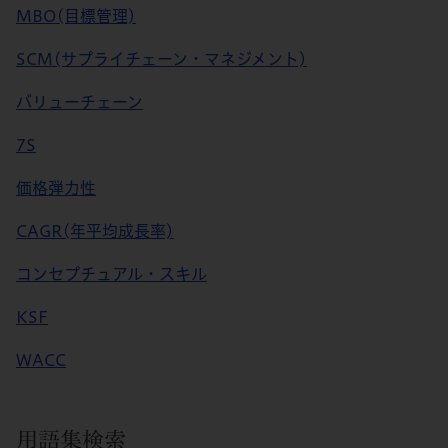
MBO(目標管理)
SCM(サプライチェーン・マネジメント)
バリューチェーン
7S
価格弾力性
CAGR(年平均成長率)
コンセプチュアル・スキル
KSF
WACC
用語集検索