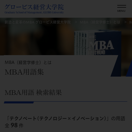
創造と変革のMBA グロービス経営大学院
MBA（経営学修士）とは
MBA（経営学修士）とは
MBA用語集
MBA用語 検索結果
「
テクノベート(テクノロジー×イノベーション)
」の用語
98
全
件