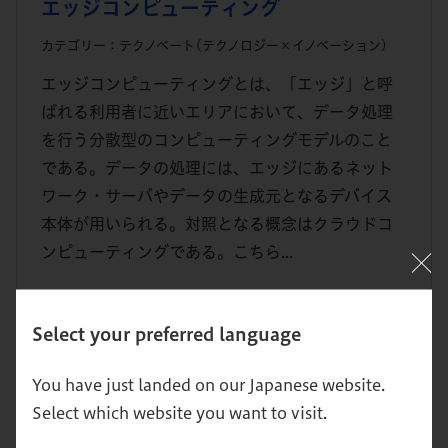
エッジコンピューティング
カテゴリー：テクノベート(テクノロジー×イノベーション)
エッジコンピューティングとは、「エッジ」と呼
ばれる利用者に近いエリアにおいて、データ処理
を行う分散型のコンピューティングモデルのこと
である。データの処理には、エッジにあるネット
ワーク・サーバやデータの生成元となるデバイス
本体が用いられる。対照となる概念はクラウドコ
ンピューティングである。こちら...
Select your preferred language
MR
You have just landed on our Japanese website.
カテゴリー：テクノベート(テクノロジー×イノベーション)
Select which website you want to visit.
MRとは、「Mixed Reality」の略。日本語では