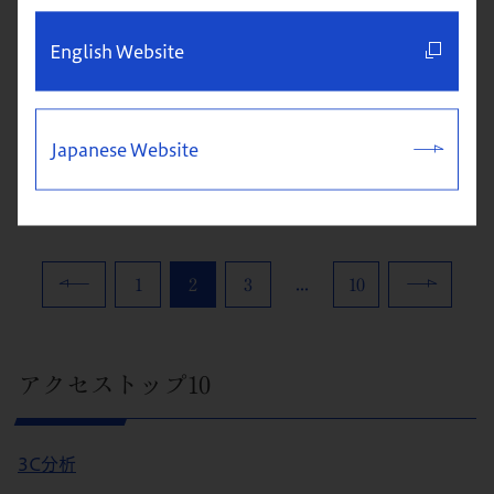
「複合現実」といわれる、現実の世界と空間情報
を含む仮想の世界を重ねあわせて体験できる技術
English Website
のことである。 ARは現実の世界の上にCGで作ら
れた情報を付加するものであり、表示されている
ものを操作したり動かしたりすることはできな
Japanese Website
い。VRはすべ...
...
1
2
3
10
アクセストップ10
3C分析