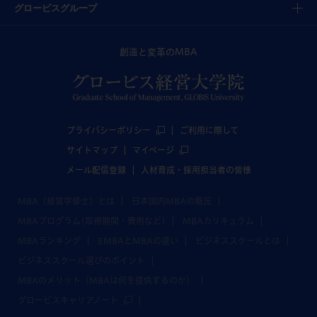
グロービスグループ
創造と変革のMBA
プライバシーポリシー
ご利用に際して
サイトマップ
マイページ
メール配信登録
人材育成・採用担当者の皆様
MBA（経営学修士）とは
日本国内MBAの概況
MBAプログラム(取得期間・費用など)
MBAカリキュラム
MBAランキング
EMBAとMBAの違い
ビジネススクールとは
ビジネススクール選びのポイント
MBAのメリット（MBAは何を提供するのか）
グロービスキャリアノート