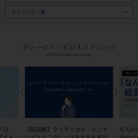
キャンパス一覧
グロービス・ビジネスナレッジ
GLOBIS Business Knowledge
ノロ
【超図解】クリティカル・シンキ
なんの
変える
ングとは？身につける方法を解説
時代だ