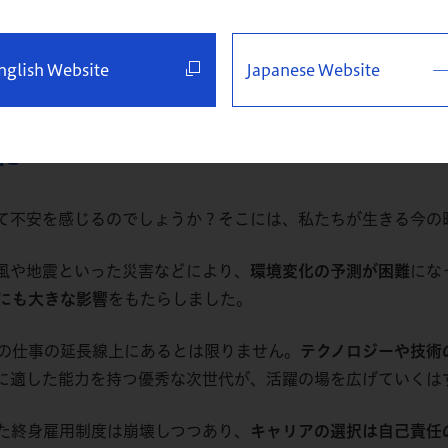
nglish Website
Japanese Website
に
て不安を感じるのでしょうか？そこには、私たちが生きる今の
風や地震といった災害などにより、
環境変化の予測が困難
にな
にも大きな影響
をもたらしました。
の仕事の延長線上にあるとは限りません。
テクノロジーや技術
に適した能力を持つ優秀な次世代が、活躍の場を広げていくは
た終身雇用制度は崩壊しつつあり、
キャリアの選択は自己責任