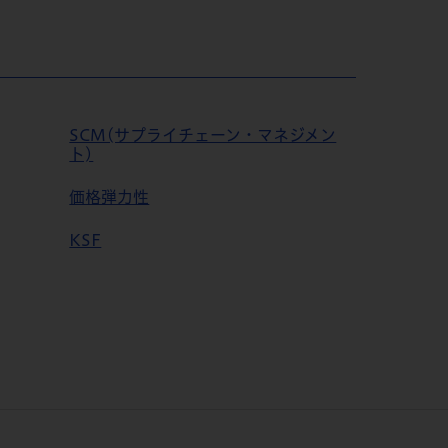
SCM(サプライチェーン・マネジメン
ト)
価格弾力性
KSF