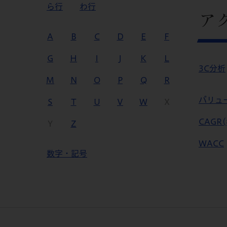
ら行
わ行
ア
A
B
C
D
E
F
G
H
I
J
K
L
3C分析
M
N
O
P
Q
R
バリュ
S
T
U
V
W
X
CAGR
Y
Z
WACC
数字・記号