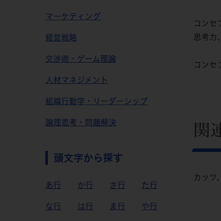
マーケティング
コンセ
思考力
経営戦略
交渉術・ゲーム理論
コンセ
人材マネジメント
組織行動学・リーダーシップ
論理思考・問題解決
関
頭文字から探す
カッツ
あ行
か行
さ行
た行
な行
は行
ま行
や行