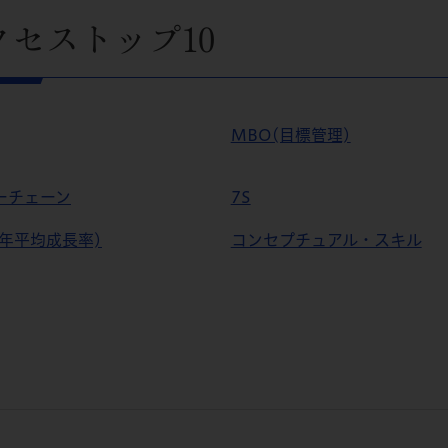
クセストップ10
MBO(目標管理)
ーチェーン
7S
(年平均成長率)
コンセプチュアル・スキル