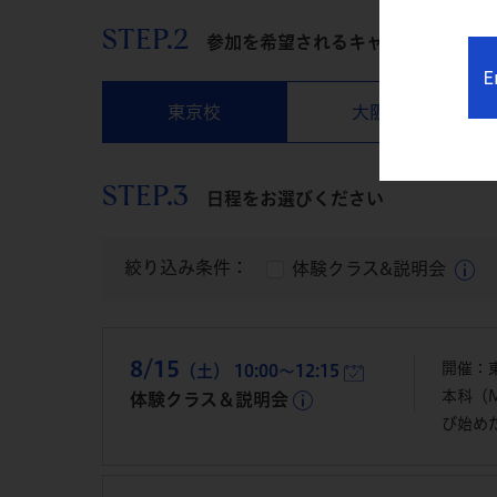
STEP.2
参加を希望されるキャンパスをお選
E
東京校
大阪校
STEP.3
日程をお選びください
絞り込み条件：
体験クラス&説明会
8/15
開催：
（土） 10:00～12:15
本科（
体験クラス＆説明会
び始め