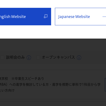
びください
nglish Website
Japanese Website
名古屋校
福岡校
仙台・特設
説明会のみ
オープンキャンパス
東京校 ※卒業生スピーチあり
MBA）への進学を検討している方・進学を視野に単科で1科目から学
たい方向け