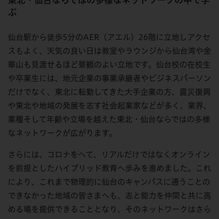
東北・仙台ならではの多様なネットワークの中で学
ぶ
仙台駅から徒歩5分のAER（アエル）26階に立地しアクセ
スもよく、天気の良い日は教室やラウンジから仙台湾や金
華山も見渡せるほど景観のよい立地です。仙台校の在校生
や卒業生には、地元企業の事業承継者やビジネスパーソン
だけでなく、東北に転勤してきた大手企業の方、震災復興
や東北や地域の発展を志す社会起業家などが多く、業界、
業種そして年齢や立場を越えた東北・仙台ならではの多様
なネットワークが広がります。
さらには、コロナをへて、リアルだけではなくオンライン
を前提としたハイブリッド教育へ歩みを進めました。これ
により、これまで物理的に仙台のキャンパスに通うことの
できなかった地域の皆さまへも、志と能力を仲間と共に高
める場を提供できることとなり、そのネットワークはさら