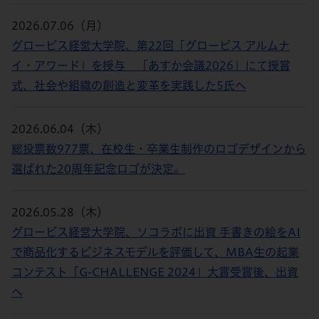
2026.07.06（月）
グロービス経営大学院、第22回「グロービス アルムナ
イ・アワード」を授与 「あすか会議2026」にて授賞
式、社会や組織の創造と変革を実践した5氏へ
2026.06.04（木）
総投票数977票、在校生・卒業生制作のロゴデザインから
選ばれた20周年記念ロゴが決定。
2026.05.28（木）
グロービス経営大学院、ソコラボに出資 手書きの絵をAI
で商品化するビジネスモデルを評価して、MBA生の起業
コンテスト「G-CHALLENGE 2024」大賞受賞後、出資
へ