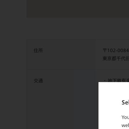
住所
〒102-0084
東京都千代田
交通
地下鉄有
地下鉄半蔵
Se
JR・地下
JR・都
You
web