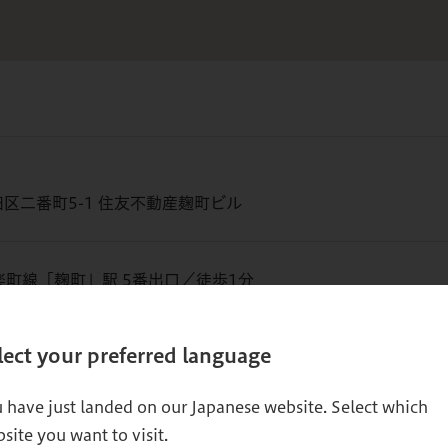
区二番町5-1 住友不動産麹町ビル
楽町線「麹町」駅 5番出口／徒歩1分
門線「半蔵門」駅 5番出口／徒歩10分
lect your preferred language
鉄丸ノ内線「四ツ谷」駅／徒歩10分
営地下鉄新宿線「市ヶ谷」駅／徒歩10分
 have just landed on our Japanese website. Select which
site you want to visit.