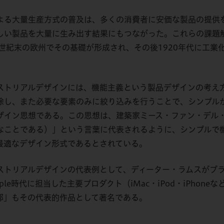
よる大量生産方式の普及は、多くの消費者に安価な製品の提供
しい製品を大量に生み出す結果にもつながった。これらの課題
世紀末の欧州でその基礎が形成され、その後
1920
年代に工業
ストリ
アルデザインには、機能主義という製品デザインの考え
除し、また必要な要素のみに絞り込みを行うことで、シンプル
ザイン思想である。この思想は、建築家ミース・ファン・デル
なことである）」という言葉に代表されるように、シンプルで
最適なデザイン形式であるとされている。
ストリアルデザインの代表例として、ディーター・ラムスがブ
ple
時代に担当した主要プロダクト（
iMac
・
iPod
・
iPhone
な
邸」もその代表的作品として著名である。