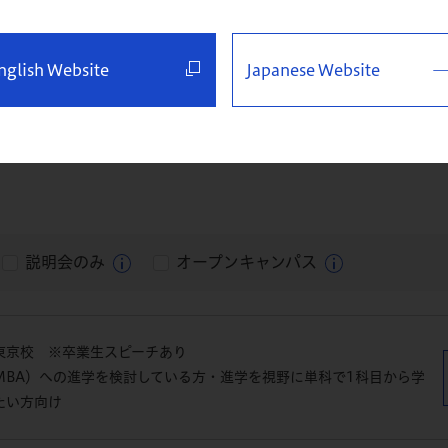
びください
nglish Website
Japanese Website
名古屋校
福岡校
仙台・特設
説明会のみ
オープンキャンパス
東京校 ※卒業生スピーチあり
MBA）への進学を検討している方・進学を視野に単科で1科目から学
たい方向け