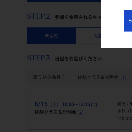
STEP.2
参加を希望されるキャンパスをお選
E
東京校
大阪校
STEP.3
日程をお選びください
絞り込み条件：
体験クラス&説明会
8/15
開催：
（土） 10:00～12:15
本科（
体験クラス＆説明会
び始め