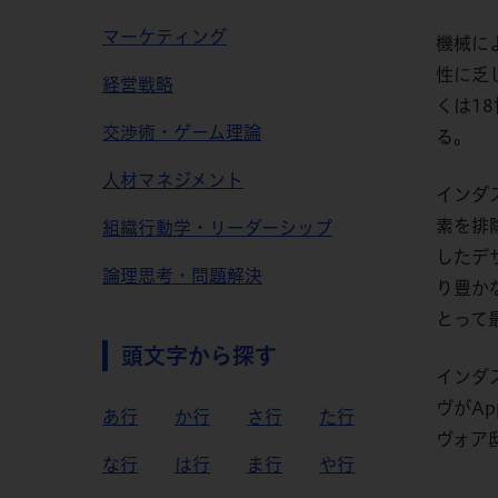
マーケティング
機械に
性に乏
経営戦略
くは
18
交渉術・ゲーム理論
る。
人材マネジメント
インダ
素を排
組織行動学・リーダーシップ
したデ
論理思考・問題解決
り豊か
とって
頭文字から探す
インダ
ヴが
Ap
あ行
か行
さ行
た行
ヴォア
な行
は行
ま行
や行