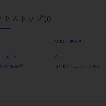
クセストップ10
MBO(目標管理)
ーチェーン
7S
(年平均成長率)
コンセプチュアル・スキル