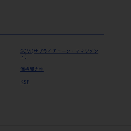
SCM(サプライチェーン・マネジメン
ト)
価格弾力性
KSF