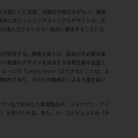
を可能にした反面、均質的で面白みがなく、機能
解決にあたったインダストリアルデザインは、古
化の進んだアメリカで一般的に普及することにな
方が存在する。機能主義とは、製品の不必要な要
かつ最適なデザインを追求する合理主義を
前提
と
・ローエの「
Less is more
（より少ないことは、よ
機能的であり、そのため機械化による大量生産に
ラウン社で担当した家電製品や、ジョナサン・アイ
ど）が挙げられる。また、ル・コルビュジエの「サ