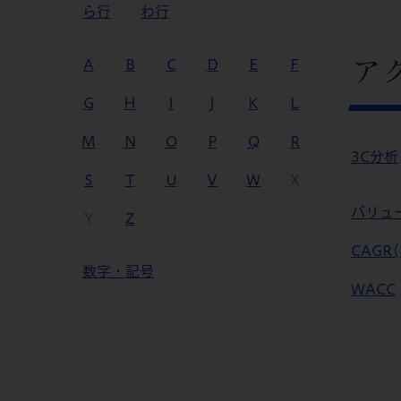
ら行
わ行
ア
A
B
C
D
E
F
G
H
I
J
K
L
M
N
O
P
Q
R
3C分析
S
T
U
V
W
X
バリュ
Y
Z
CAGR
数字・記号
WACC