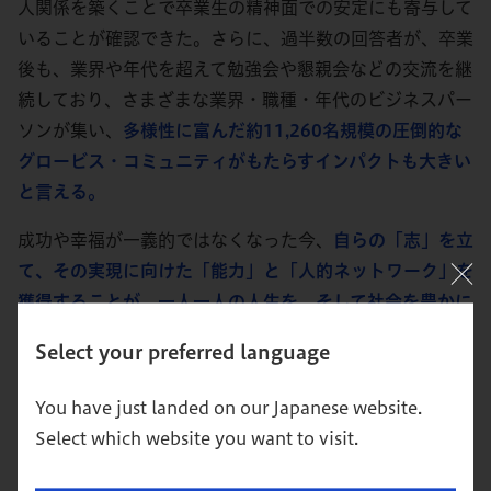
人関係を築くことで卒業生の精神面での安定にも寄与して
いることが確認できた。さらに、過半数の回答者が、卒業
後も、業界や年代を超えて勉強会や懇親会などの交流を継
続しており、さまざまな業界・職種・年代のビジネスパー
ソンが集い、
多様性に富んだ約11,260名規模の圧倒的な
グロービス・コミュニティがもたらすインパクトも大きい
と言える。
成功や幸福が一義的ではなくなった今、
自らの「志」を立
て、その実現に向けた「能力」と「人的ネットワーク」を
獲得することが、一人一人の人生を、そして社会を豊かに
する。
本調査を通して、グロービス経営大学院のMBAプ
Select your preferred language
ログラムの貢献を確認したと同時に、卒業生のより一層の
活躍を後押しするためにグロービス経営大学院のさらなる
You have just landed on our Japanese website.
進化を約束したい。
Select which website you want to visit.