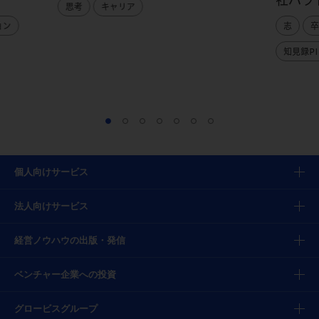
社パラ
思考
キャリア
ョン
志
卒
知見録PI
個人向けサービス
法人向けサービス
経営ノウハウの出版・発信
ベンチャー企業への投資
グロービスグループ