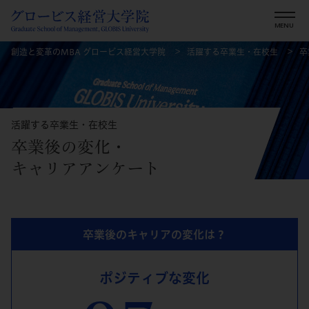
創造と変革のMBA グロービス経営大学院
活躍する卒業生・在校生
卒
活躍する卒業生・在校生
卒業後の変化・
キャリアアンケート
卒業後のキャリアの変化は？
ポジティブな変化