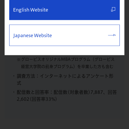
English Website
＜調査概要＞
調査実施⽇(回答可能期間)：2024年10⽉3⽇(⽊
Japanese Website
曜⽇)〜2024年11⽉4⽇(⽉曜⽇)
対象者：グロービス経営⼤学院を2023年3月ま
でに卒業した⽅
グロービスオリジナルMBAプログラム（グロービス
経営大学院の前身プログラム）を卒業した方も含む
調査方法：インターネットによるアンケート形
式
配信数と回答率：配信数(対象者数)7,887、回答
2,602(回答率33%)