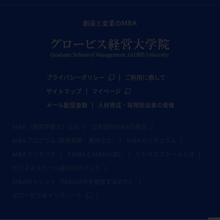
創造と変革のMBA
プライバシーポリシー
ご利用に際して
サイトマップ
マイページ
メール配信登録
人材育成・採用担当者の皆様
MBA（経営学修士）とは
日本国内MBAの概況
MBAプログラム(取得期間・費用など)
MBAカリキュラム
MBAランキング
EMBAとMBAの違い
ビジネススクールとは
ビジネススクール選びのポイント
MBAのメリット（MBAは何を提供するのか）
グロービスキャリアノート