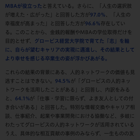
MBAが役立った
と答えている。さらに、「人生の選択肢
が増えた・広がった」と回答した方が
97.0％
、「人生の
幸福度が高まった」と回答した方が
96.6％
存在してい
る。このことから、金銭的報酬やMBAの学位取得だけを
目的とせず、
グロービス経営大学院で育てた「志」を軸
に、自らが望むキャリアの実現に邁進し、その結果として
より幸せを感じる卒業生の姿が浮かびあがる。
これらの結果の背景にある、人的ネットワークの価値も見
逃すことはできない。
94.5％
が「グロービスの人的ネッ
トワークを活用したことがある」と回答し、内訳をみる
と、
64.1%
が「仕事・学習に限らず、よき友人としての付
き合いがある」と回答した。特別な情報交換やキャリア相
談、仕事紹介、起業や事業開発における協働など、多岐に
わたってグロービスの人的ネットワークが活用されている
うえ、具体的な相互貢献の事例のみならず、一生ものの友