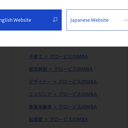
アルムナイ・アワード
さまざまな社会人に選ばれる理由
nglish Website
Japanese Website
20代・30代 × グロービスのMBA
女性 × グロービスのMBA
⼦育て × グロービスのMBA
経営幹部 × グロービスのMBA
デザイナー × グロービスのMBA
エンジニア × グロービスのMBA
事業承継者 × グロービスのMBA
起業家 × グロービスのMBA