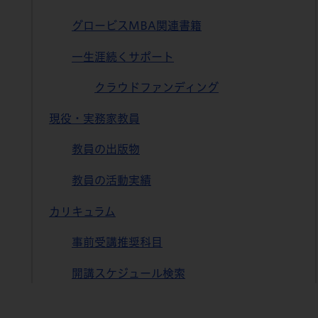
グロービスMBA関連書籍
一生涯続くサポート
クラウドファンディング
現役・実務家教員
教員の出版物
教員の活動実績
カリキュラム
事前受講推奨科目
開講スケジュール検索