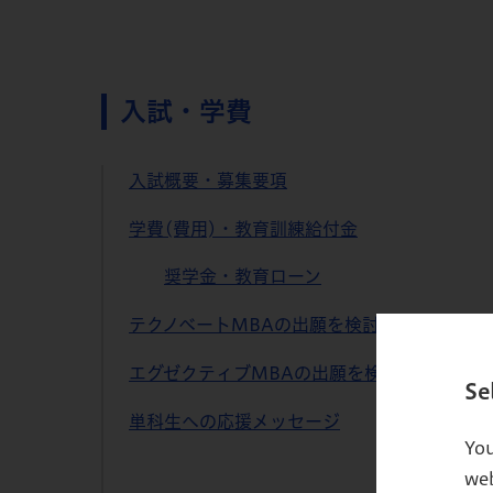
入試・学費
入試概要・募集要項
学費(費用)・教育訓練給付金
奨学金・教育ローン
テクノベートMBAの出願を検討の方へ
エグゼクティブMBAの出願を検討の方へ
Se
単科生への応援メッセージ
You
web