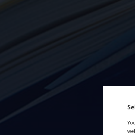
Se
You
web