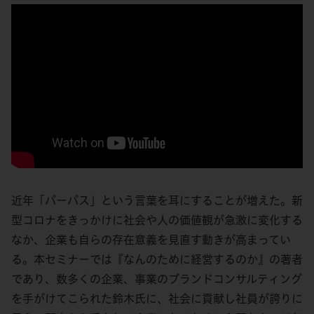
近年「パーパス」という言葉を耳にすることが増えた。新
型コロナをきっかけに社会や人の価値観が急激に変化する
なか、企業も自らの存在意義を見直す動きが高まってい
る。本セミナーでは『なんのために経営するのか』の著者
であり、数多くの企業、事業のブランドコンサルティング
を手がけてこられた鈴木氏に、社会に貢献し社員が誇りに