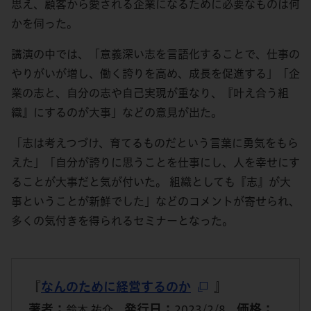
思え、顧客から愛される企業になるために必要なものは何
かを伺った。
講演の中では、「意義深い志を言語化することで、仕事の
やりがいが増し、働く誇りを高め、成長を促進する」「企
業の志と、自分の志や自己実現が重なり、『叶え合う組
織』にするのが大事」などの意見が出た。
「志は考えつづけ、育てるものだという言葉に勇気をもら
えた」「自分が誇りに思うことを仕事にし、人を幸せにす
ることが大事だと気が付いた。 組織としても『志』が大
事ということが新鮮でした」などのコメントが寄せられ、
多くの気付きを得られるセミナーとなった。
『
なんのために経営するのか
』
著者：
発行日：
価格：
鈴木 祐介
2023/2/8