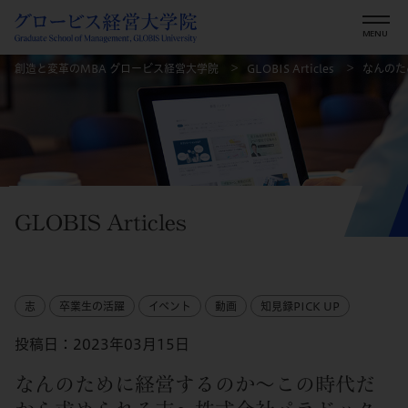
創造と変革のMBA グロービス経営大学院
GLOBIS Articles
なんのた
GLOBIS Articles
志
卒業生の活躍
イベント
動画
知見録PICK UP
投稿日：2023年03月15日
なんのために経営するのか～この時代だ