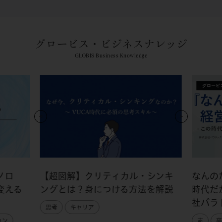
グロービス・ビジネスナレッジ
GLOBIS Business Knowledge
ノロ
【超図解】クリティカル・シンキ
なんの
変える
ングとは？身につける方法を解説
時代だ
社パラ
思考
キャリア
ョン
志
卒