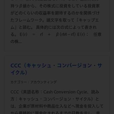
持つβ値から、その株式に投資をしている投資家
がどのくらいの収益率を期待するのかを関係づけ
たフレームワーク。頭文字を取って「キャップエ
ム」と読む。 具体的には次の式によって表され
る。 E(r) ＝ rf ＋ β(rM－rf) E(r)： 任意
の株...
CCC（キャッシュ・コンバージョン・サ
イクル）
カテゴリー：アカウンティング
CCC（英語名称：Cash Conversion Cycle、読み
方：キャッシュ・コンバージョン・サイクル）と
は、企業が原材料や商品仕入などへ現金を投入して
から最終的に現金化されるまでの日数を示し、資