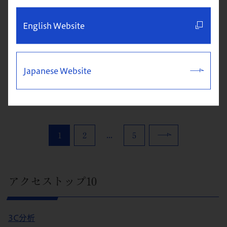
CPAとは「Cost per Acquisition」の略語で、1人
の顧客を獲得するために要した費用のこと。マー
English Website
ケティングやプロモーションの効率性を見る指標
の一つ。 CPAは「広告費用÷コンバージョン件
数」によって計算される。以前より存在していた概
Japanese Website
念ではあるが、近年は顧客がどの媒体から流入し...
...
1
2
5
アクセストップ10
3C分析