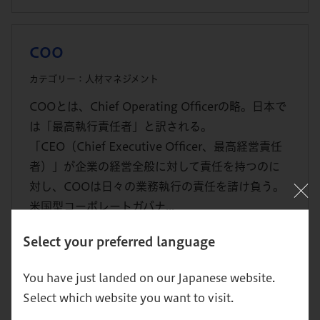
COO
カテゴリー：人材マネジメント
COOとは、Chief Operating Officerの略。日本で
は「最高執行責任者」と訳される。
「CEO（Chief Executive Officer、最高経営責任
者）」が企業の経営全般に対して責任を持つのに
対し、COOは日々の業務執行の責任を請け負う。
米国型コーポレートガバナ...
Select your preferred language
CPA
You have just landed on our Japanese website.
Select which website you want to visit.
カテゴリー：マーケティング