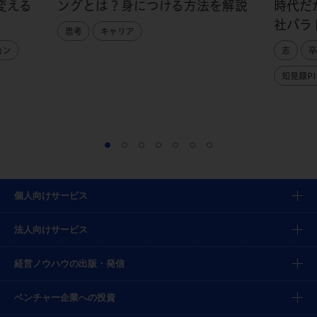
変える
ングとは？身につける方法を解説
時代だ
社パラ
思考
キャリア
ョン
志
卒
知見録PI
個人向けサービス
法人向けサービス
経営ノウハウの出版・発信
ベンチャー企業への投資