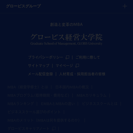
グロービスグループ
創造と変革のMBA
プライバシーポリシー
ご利用に際して
サイトマップ
マイページ
メール配信登録
人材育成・採用担当者の皆様
MBA（経営学修士）とは
日本国内MBAの概況
MBAプログラム(取得期間・費用など)
MBAカリキュラム
MBAランキング
EMBAとMBAの違い
ビジネススクールとは
ビジネススクール選びのポイント
MBAのメリット（MBAは何を提供するのか）
グロービスキャリアノート