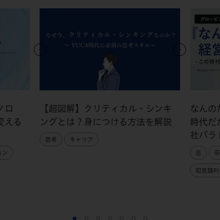
ノロ
【超図解】クリティカル・シンキ
なんの
変える
ングとは？身につける方法を解説
時代だ
社パラ
思考
キャリア
ョン
志
卒
知見録PI