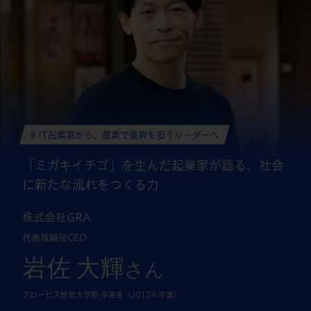
# IT起業家から、農業で復興を担うリーダーへ
「ミガキイチゴ」を生んだ起業家が語る、
社会
に新たな流れをつくる力
株式会社GRA
代表取締役CEO
岩佐 大輝
さん
グロービス経営大学院 卒業生（2012年卒業）