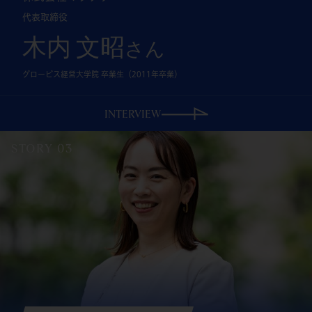
代表取締役
木内 文昭
さん
グロービス経営大学院 卒業生（2011年卒業）
INTERVIEW
STORY 03