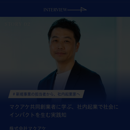
INTERVIEW
STORY 02
# 新規事業の担当者から、社内起業家へ
マクアケ共同創業者に学ぶ、
社内起業で社会に
インパクトを生む実践知
株式会社マクアケ