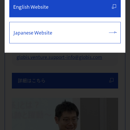
とし、1案件あたり1,000万～9,900万円を投資
English Website
し、長期保有します。投資額は最大1億円。
お問い合わせ
Japanese Website
株式会社グロービス ベンチャーサポートチーム
お問い合わせ窓口
globis.venture.support-info@globis.com
詳細はこちら