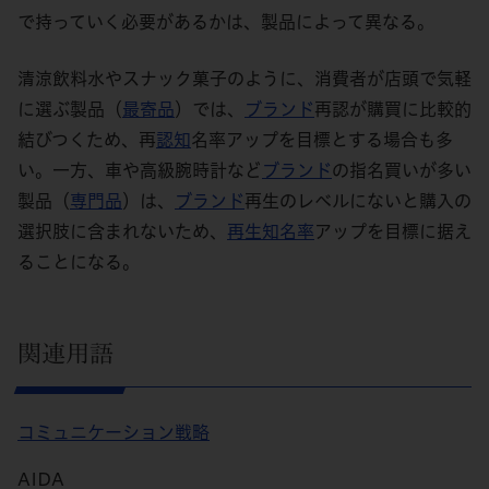
で持っていく必要があるかは、製品によって異なる。
清涼飲料水やスナック菓子のように、消費者が店頭で気軽
に選ぶ製品（
最寄品
）では、
ブランド
再認が購買に比較的
結びつくため、再
認知
名率アップを目標とする場合も多
い。一方、車や高級腕時計など
ブランド
の指名買いが多い
製品（
専門品
）は、
ブランド
再生のレベルにないと購入の
選択肢に含まれないため、
再生知名率
アップを目標に据え
ることになる。
関連用語
コミュニケーション戦略
AIDA