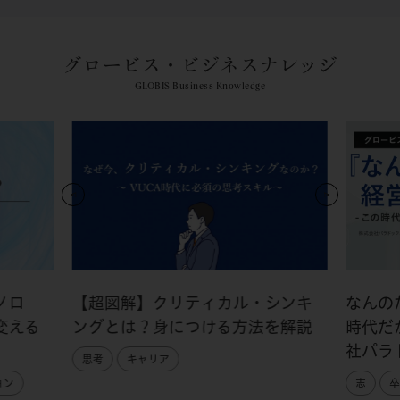
グロービス・ビジネスナレッジ
GLOBIS Business Knowledge
ノロ
【超図解】クリティカル・シンキ
なんの
変える
ングとは？身につける方法を解説
時代だ
社パラ
思考
キャリア
ョン
志
卒