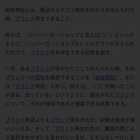
純粋想起とは、製品のカテゴリ等の手がかりが与えられた
時、
ブランド
再生できること。
例えば、「ハンバーガーショップと言えば○○」といった
ように、ハンバーガーショップというカテゴリが与えられ
ただけで、
ブランド
名を再生できる状態を指す。
一方、ある
ブランド
が手がかりとして与えられた時、その
ブランド
への
認知
を確認できることを「
助成想起
」、また
は「
ブランド
再認」と呼ぶ。例えば、「○○を聞いたこと
がある、知っている」というように、提示された
ブランド
について、それが既知であると確認できる状態である。
ブランド
再認よりも
ブランド
再生の方が、記憶の程度が強
いといえる。そして、
ブランド
再生の方が、購買の際によ
り選択されやすいと言われているが、どちらのレベルにま