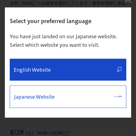
本科（MBA）への進学を検討している方・進学を視野に単科
で1科目から学び始めたい方向け
Select your preferred language
詳細
お申込み
You have just landed on our Japanese website.
Select which website you want to visit.
8/27
（木） 19:00～21:00
体験クラス＆説明会
English Website
開催：東京校
本科（MBA）への進学を検討している方・進学を視野に単科
で1科目から学び始めたい方向け
Japanese Website
詳細
お申込み
8/29
（土） 10:00～12:00