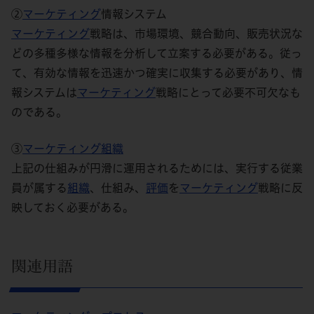
②
マーケティング
情報システム
マーケティング
戦略は、市場環境、競合動向、販売状況な
どの多種多様な情報を分析して立案する必要がある。従っ
て、有効な情報を迅速かつ確実に収集する必要があり、情
報システムは
マーケティング
戦略にとって必要不可欠なも
のである。
③
マーケティング
組織
上記の仕組みが円滑に運用されるためには、実行する従業
員が属する
組織
、仕組み、
評価
を
マーケティング
戦略に反
映しておく必要がある。
関連用語