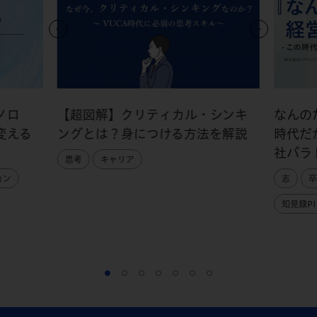
ノロ
【超図解】クリティカル・シンキ
なんの
変える
ングとは？身につける方法を解説
時代だ
社パラ
思考
キャリア
ョン
志
卒
知見録PI