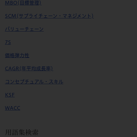
MBO(目標管理)
SCM(サプライチェーン・マネジメント)
バリューチェーン
7S
価格弾力性
CAGR(年平均成長率)
コンセプチュアル・スキル
KSF
WACC
用語集検索