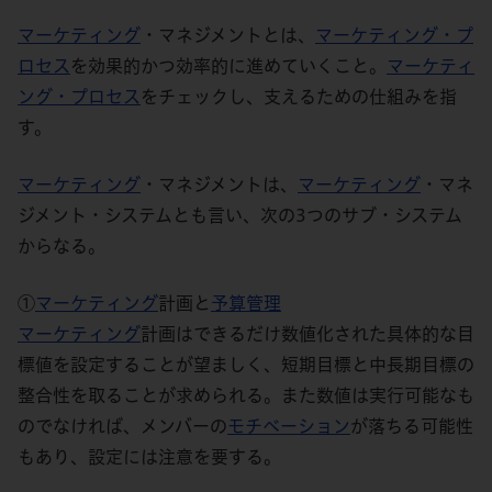
マーケティング
・マネジメントとは、
マーケティング
・プ
ロセス
を効果的かつ効率的に進めていくこと。
マーケティ
ング
・プロセス
をチェックし、支えるための仕組みを指
す。
マーケティング
・マネジメントは、
マーケティング
・マネ
ジメント・システムとも言い、次の3つのサブ・システム
からなる。
①
マーケティング
計画と
予算
管理
マーケティング
計画はできるだけ数値化された具体的な目
標値を設定することが望ましく、短期目標と中長期目標の
整合性を取ることが求められる。また数値は実行可能なも
のでなければ、メンバーの
モチベーション
が落ちる可能性
もあり、設定には注意を要する。