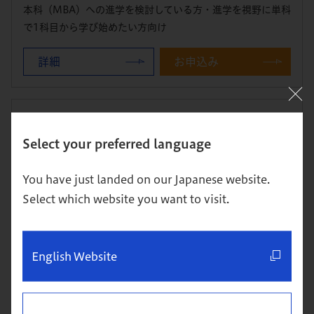
本科（MBA）への進学を検討している方・進学を視野に単科
で1科目から学び始めたい方向け
詳細
お申込み
8/22
（土） 14:00～16:00
体験クラス＆説明会
Select your preferred language
You have just landed on our Japanese website.
開催：東京校
Select which website you want to visit.
本科（MBA）への進学を検討している方・進学を視野に単科
で1科目から学び始めたい方向け
詳細
お申込み
English Website
8/27
（木） 19:00～21:00