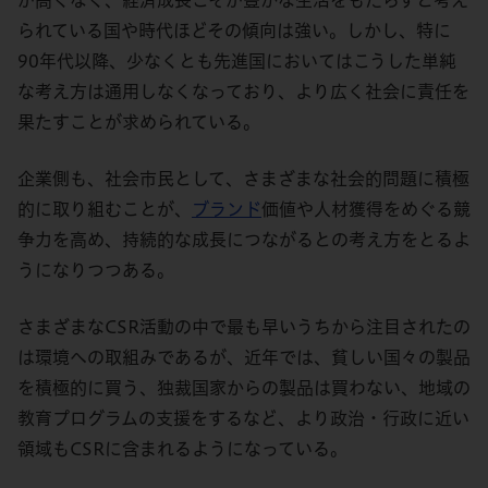
が高くなく、経済成長こそが豊かな生活をもたらすと考え
られている国や時代ほどその傾向は強い。しかし、特に
90年代以降、少なくとも先進国においてはこうした単純
な考え方は通用しなくなっており、より広く社会に責任を
果たすことが求められている。
企業側も、社会市民として、さまざまな社会的問題に積極
的に取り組むことが、
ブランド
価値や人材獲得をめぐる競
争力を高め、持続的な成長につながるとの考え方をとるよ
うになりつつある。
さまざまなCSR活動の中で最も早いうちから注目されたの
は環境への取組みであるが、近年では、貧しい国々の製品
を積極的に買う、独裁国家からの製品は買わない、地域の
教育プログラムの支援をするなど、より政治・行政に近い
領域もCSRに含まれるようになっている。