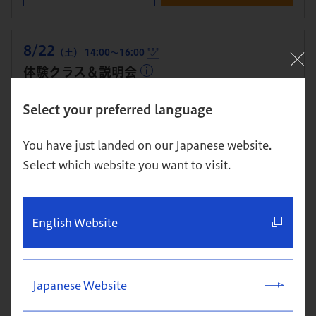
8/22
（土） 14:00～16:00
体験クラス＆説明会
Select your preferred language
開催：東京校
本科（MBA）への進学を検討している方・進学を視野に単科
You have just landed on our Japanese website.
で1科目から学び始めたい方向け
Select which website you want to visit.
詳細
お申込み
English Website
8/27
（木） 19:00～21:00
体験クラス＆説明会
Japanese Website
開催：東京校