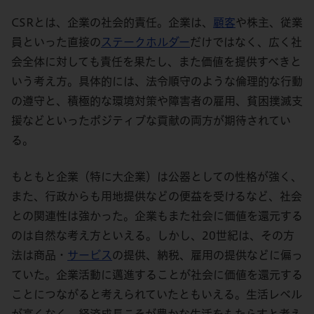
CSRとは、企業の社会的責任。企業は、
顧客
や株主、従業
員といった直接の
ステークホルダー
だけではなく、広く社
会全体に対しても責任を果たし、また価値を提供すべきと
いう考え方。具体的には、法令順守のような倫理的な行動
の遵守と、積極的な環境対策や障害者の雇用、貧困撲滅支
援などといったポジティブな貢献の両方が期待されてい
る。
もともと企業（特に大企業）は公器としての性格が強く、
また、行政からも用地提供などの便益を受けるなど、社会
との関連性は強かった。企業もまた社会に価値を還元する
のは自然な考え方といえる。しかし、20世紀は、その方
法は商品・
サービス
の提供、納税、雇用の提供などに偏っ
ていた。企業活動に邁進することが社会に価値を還元する
ことにつながると考えられていたともいえる。生活レベル