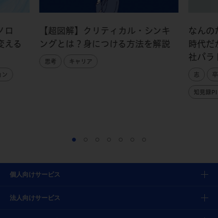
ノロ
【超図解】クリティカル・シンキ
なんの
変える
ングとは？身につける方法を解説
時代だ
社パラ
思考
キャリア
ョン
志
卒
知見録PI
個人向けサービス
法人向けサービス