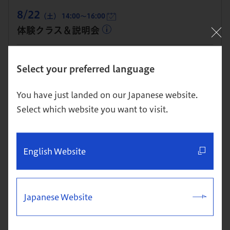
8/22
（土） 14:00～16:00
体験クラス＆説明会
開催：東京校
Select your preferred language
本科（MBA）への進学を検討している方・進学を視野に単科
で1科目から学び始めたい方向け
You have just landed on our Japanese website.
Select which website you want to visit.
詳細
お申込み
English Website
8/27
（木） 19:00～21:00
体験クラス＆説明会
Japanese Website
開催：東京校
本科（MBA）への進学を検討している方・進学を視野に単科
で1科目から学び始めたい方向け