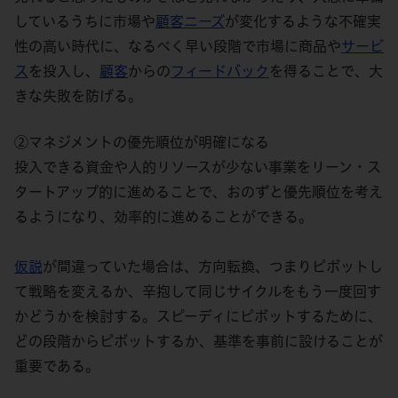
しているうちに市場や
顧客
ニーズ
が変化するような不確実
性の高い時代に、なるべく早い段階で市場に商品や
サービ
ス
を投入し、
顧客
からの
フィードバック
を得ることで、大
きな失敗を防げる。
②マネジメントの優先順位が明確になる
投入できる資金や人的リソースが少ない事業をリーン・ス
タートアップ的に進めることで、おのずと優先順位を考え
るようになり、効率的に進めることができる。
仮説
が間違っていた場合は、方向転換、つまりピボットし
て戦略を変えるか、辛抱して同じサイクルをもう一度回す
かどうかを検討する。スピーディにピボットするために、
どの段階からピボットするか、基準を事前に設けることが
重要である。