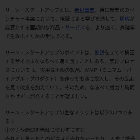
リーン・スタートアップとは、
新規事業
、特に起業家のベ
ンチャー事業において、検証による学びを通して、
顧客
が
必要とする画期的な商品・
サービス
を、より速く、高確率
で生み出すための手法である。
リーン・スタートアップのポイントは、
仮説
を立てて検証
するサイクルをなるべく速く回すことにある。実行プロセ
スにおいては、実用最小限の製品、MVP（ミニマム・バ
イアブル・プロダクト）を作って市場に投入し、その反応
を見て改良を加えていく。そのため、なるべく労力と時間
をかけずに開発することが望ましい。
リーン・スタートアップの主なメリットは以下の2つであ
る：
①労力や時間を無駄に使わずにすむ
売れると思ったものがさほど売れなかったり、入念に準備