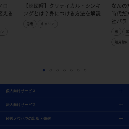
ノロ
【超図解】クリティカル・シンキ
なんの
変える
ングとは？身につける方法を解説
時代だ
社パラ
思考
キャリア
ョン
志
卒
知見録PI
個人向けサービス
法人向けサービス
経営ノウハウの出版・発信