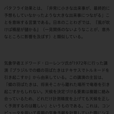
バタフライ効果とは、「非常に小さな出来事が、最終的に
予想もしていなかったような大きな出来事につながる」こ
とを意味する言葉である。日本のことわざでは、『風が吹
けば桶屋が儲かる』（一見関係のないようなことが、意外
なところに影響を及ぼす）と類似している。
気象学者エドワード・ローレンツ氏が
1972年に行った講
演『ブラジルでの蝶の羽ばたきはテキサスでトルネードを
引き起こすか』から由来している。この講演の主旨は、
「蝶の羽ばたきは、将来そこから離れた場所で竜巻を引き
起こすかもしれない。天候を決定づける要素は複雑に絡み
合っているため、どれだけ計測精度を上げても天候を正し
く予測するのは難しい」というものである。
これは、コン
ピュータを用いて長期の気象予報を計算していた際にシス