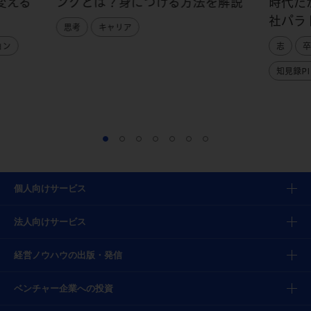
変える
ングとは？身につける方法を解説
時代だ
社パラ
思考
キャリア
ョン
志
卒
知見録PI
個人向けサービス
法人向けサービス
経営ノウハウの出版・発信
ベンチャー企業への投資