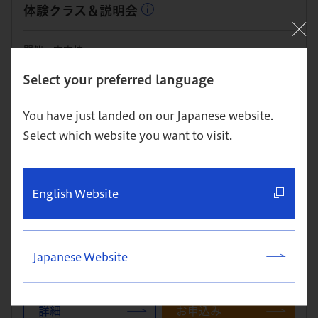
体験クラス＆説明会
開催：東京校
本科（MBA）への進学を検討している方・進学を視野に単科
Select your preferred language
で1科目から学び始めたい方向け
You have just landed on our Japanese website.
詳細
お申込み
Select which website you want to visit.
8/27
（木） 19:00～21:00
English Website
体験クラス＆説明会
開催：東京校
Japanese Website
本科（MBA）への進学を検討している方・進学を視野に単科
で1科目から学び始めたい方向け
詳細
お申込み