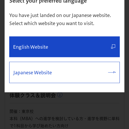
Select your preferred language
8/27
（木） 19:00～21:00
You have just landed on our Japanese website.
体験クラス＆説明会
Select which website you want to visit.
開催：東京校
本科（MBA）への進学を検討している方・進学を視野に単科
English Website
で1科目から学び始めたい方向け
詳細
お申込み
Japanese Website
8/29
（土） 10:00～12:00
体験クラス＆説明会
開催：東京校
本科（MBA）への進学を検討している方・進学を視野に単科
で1科目から学び始めたい方向け