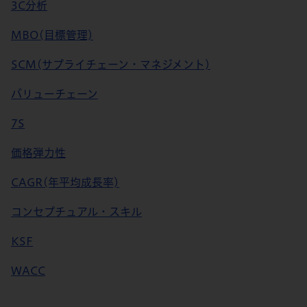
3C分析
MBO(目標管理)
SCM(サプライチェーン・マネジメント)
バリューチェーン
7S
価格弾力性
CAGR(年平均成長率)
コンセプチュアル・スキル
KSF
WACC