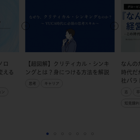
ノロ
【超図解】クリティカル・シンキ
なんの
変える
ングとは？身につける方法を解説
時代だ
社パラ
思考
キャリア
ョン
志
卒
知見録PI