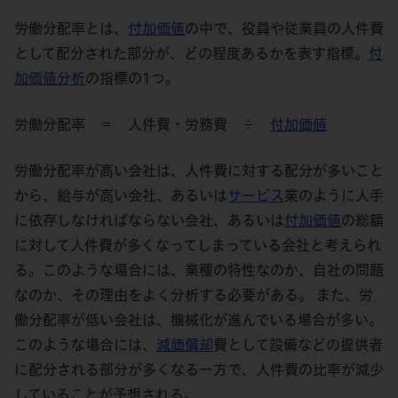
労働分配率とは、
付加価値
の中で、役員や従業員の人件費
として配分された部分が、どの程度あるかを表す指標。
付
加価値
分析
の指標の1つ。
労働分配率 ＝ 人件費・労務費 ÷
付加価値
労働分配率が高い会社は、人件費に対する配分が多いこと
から、給与が高い会社、あるいは
サービス
業のように人手
に依存しなければならない会社、あるいは
付加価値
の総額
に対して人件費が多くなってしまっている会社と考えられ
る。このような場合には、業種の特性なのか、自社の問題
なのか、その理由をよく分析する必要がある。 また、労
働分配率が低い会社は、機械化が進んでいる場合が多い。
このような場合には、
減価償却
費として設備などの提供者
に配分される部分が多くなる一方で、人件費の比率が減少
していることが予想される。