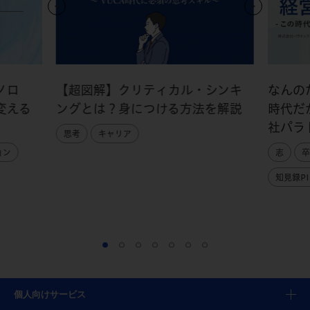
ノロ
【超図解】クリティカル・シンキ
なんの
変える
ングとは？身につける方法を解説
時代だ
社パラ
思考
キャリア
ョン
志
卒
知見録PI
個人向けサービス