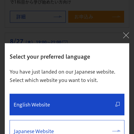
で1科目から学び始めたい方向け
詳細
お申込み
8/27
（木） 19:00～21:00
体験クラス＆説明会
Select your preferred language
開催：東京校
You have just landed on our Japanese website.
本科（MBA）への進学を検討している方・進学を視野に単科
Select which website you want to visit.
で1科目から学び始めたい方向け
詳細
お申込み
English Website
8/29
（土） 10:00～12:00
体験クラス＆説明会
Japanese Website