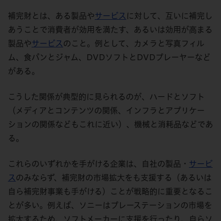
補完財とは、ある製品や
サービス
に対して、互いに補完し
あうことで消費者が効用を満たす、あるいは効用が高まる
製品や
サービス
のこと。例として、カメラと写真フィル
ム、食パンとジャム、DVDソフトとDVDプレーヤーなど
がある。
こうした関係が典型的に見られるのが、ハードとソフト
（メディアとコンテンツの関係、インフラとアプリケー
ションの関係などもこれに近い）、機械と消耗品などであ
る。
これらのいずれかを手がける企業は、自社の製品・
サービ
ス
のみならず、補完財の市場拡大をも支援する（あるいは
自ら補完財事業も手がける）ことが戦略的に重要となるこ
とが多い。例えば、ソニーはプレーステーションの市場を
拡大するため、ソフトメーカーに支援を行ったり、自らソ