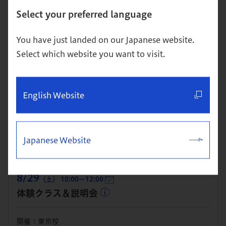
詳細
お申込み
Select your preferred language
You have just landed on our Japanese website.
8/27
（木） 19:00～21:00
Select which website you want to visit.
体験クラス＆説明会
開催：東京校
English Website
本科（MBA）への進学を検討している方・進学を視野に単科
で1科目から学び始めたい方向け
詳細
お申込み
Japanese Website
8/29
（土） 10:00～12:00
体験クラス＆説明会
開催：東京校