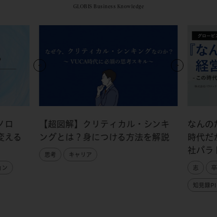
GLOBIS Business Knowledge
ノロ
【超図解】クリティカル・シンキ
なんの
変える
ングとは？身につける方法を解説
時代だ
社パラ
思考
キャリア
ョン
志
卒
知見録PI