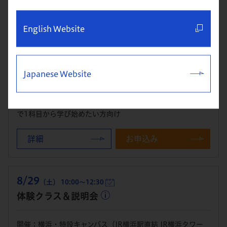
詳細
お申込み
English Website
8/29
（土） 10:00～12:00
体験クラス＆説明会
Japanese Website
開催：東京校
本科（MBA）への進学を検討している方・進学を視野に単科
で1科目から学び始めたい方向け
詳細
お申込み
8/29
（土） 10:00～12:30
体験クラス＆説明会
開催：横浜・特設キャンパス（JR横浜駅直結 JR横浜タワー