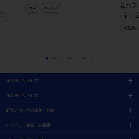
社パラ
思考
キャリア
ョン
志
卒
知見録PI
個人向けサービス
法人向けサービス
経営ノウハウの出版・発信
ベンチャー企業への投資