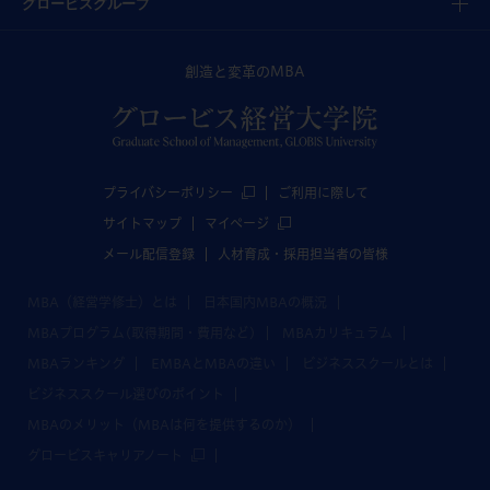
グロービスグループ
創造と変革のMBA
プライバシーポリシー
ご利用に際して
サイトマップ
マイページ
メール配信登録
人材育成・採用担当者の皆様
MBA（経営学修士）とは
日本国内MBAの概況
MBAプログラム(取得期間・費用など)
MBAカリキュラム
MBAランキング
EMBAとMBAの違い
ビジネススクールとは
ビジネススクール選びのポイント
MBAのメリット（MBAは何を提供するのか）
グロービスキャリアノート