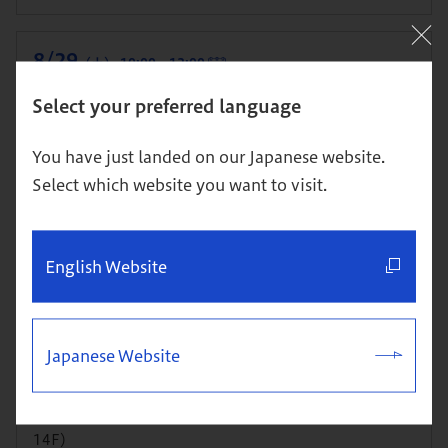
8/29
（土） 10:00～12:00
体験クラス＆説明会
Select your preferred language
開催：東京校
You have just landed on our Japanese website.
本科（MBA）への進学を検討している方・進学を視野に単科
Select which website you want to visit.
で1科目から学び始めたい方向け
詳細
お申込み
English Website
8/29
（土） 10:00～12:30
Japanese Website
体験クラス＆説明会
開催：横浜・特設キャンパス（JR横浜駅直結 JR横浜タワー
14F）