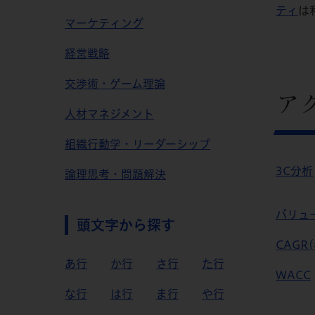
ティ
は
マーケティング
経営戦略
交渉術・ゲーム理論
ア
人材マネジメント
組織行動学・リーダーシップ
3C分析
論理思考・問題解決
バリュ
頭文字から探す
CAGR
あ行
か行
さ行
た行
WACC
な行
は行
ま行
や行