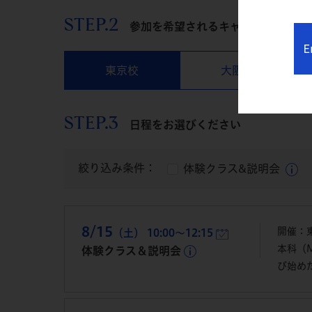
STEP.2
参加を希望されるキャンパスをお選
E
東京校
大阪校
STEP.3
日程をお選びください
絞り込み条件：
体験クラス&説明会
8/15
開催：
（土） 10:00～12:15
本科（
体験クラス＆説明会
び始め