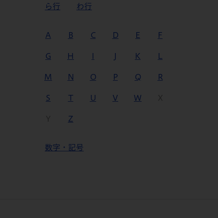
ら行
わ行
A
B
C
D
E
F
G
H
I
J
K
L
M
N
O
P
Q
R
S
T
U
V
W
X
Y
Z
数字・記号