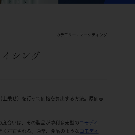
カテゴリー：マーケティング
ライシング
（上乗せ）を行って価格を算出する方法。原価志
の度合いは、その製品が薄利多売型の
コモディ
きく左右される。通常、食品のような
コモディ