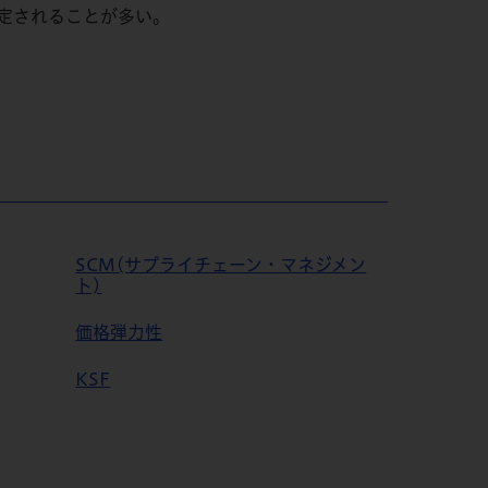
定されることが多い。
SCM(サプライチェーン・マネジメン
ト)
価格弾力性
KSF