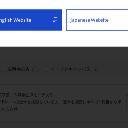
びください
nglish Website
Japanese Website
名古屋校
福岡校
仙台・特設
説明会のみ
オープンキャンパス
東京校 ※卒業生スピーチあり
MBA）への進学を検討している方・進学を視野に単科で1科目から学
たい方向け