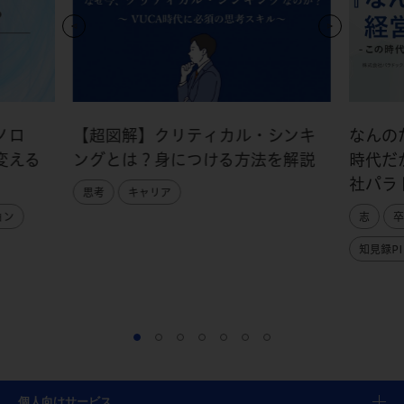
ノロ
【超図解】クリティカル・シンキ
なんの
変える
ングとは？身につける方法を解説
時代だ
社パラ
思考
キャリア
ョン
志
卒
知見録PI
個人向けサービス