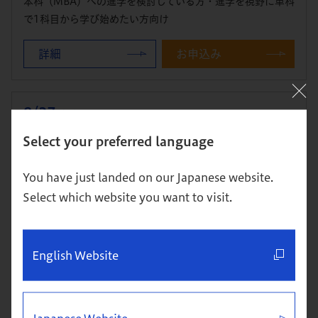
本科（MBA）への進学を検討している方・進学を視野に単科
で1科目から学び始めたい方向け
詳細
お申込み
8/27
（木） 19:00～21:00
体験クラス＆説明会
Select your preferred language
開催：東京校
You have just landed on our Japanese website.
本科（MBA）への進学を検討している方・進学を視野に単科
Select which website you want to visit.
で1科目から学び始めたい方向け
詳細
お申込み
English Website
8/29
（土） 10:00～12:00