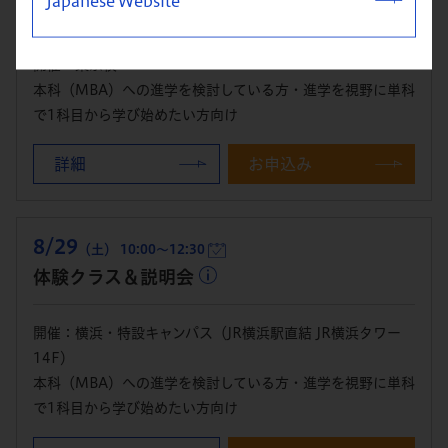
Japanese Website
体験クラス＆説明会
開催：東京校
本科（MBA）への進学を検討している方・進学を視野に単科
で1科目から学び始めたい方向け
詳細
お申込み
8/29
（土） 10:00～12:30
体験クラス＆説明会
開催：横浜・特設キャンパス（JR横浜駅直結 JR横浜タワー
14F）
本科（MBA）への進学を検討している方・進学を視野に単科
で1科目から学び始めたい方向け