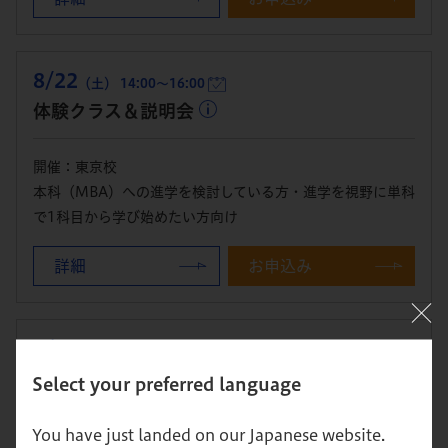
8/22
（土） 14:00～16:00
体験クラス＆説明会
開催：東京校
本科（MBA）への進学を検討している方・進学を視野に単科
で1科目から学び始めたい方向け
詳細
お申込み
8/27
（木） 19:00～21:00
体験クラス＆説明会
Select your preferred language
You have just landed on our Japanese website.
開催：東京校