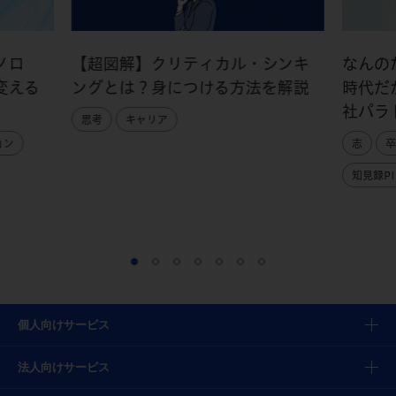
ノロ
【超図解】クリティカル・シンキ
なんの
変える
ングとは？身につける方法を解説
時代だ
社パラ
思考
キャリア
ョン
志
卒
知見録PI
個人向けサービス
法人向けサービス