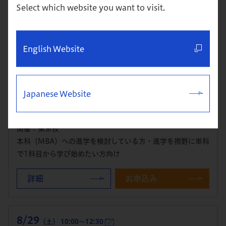
本科（MBA）への進学を検討している方・進学を視野に単科
Select which website you want to visit.
で1科目から学び始めたい方向け
詳細
お申込み
English Website
8/29
（土） 10:00～12:00
Japanese Website
体験クラス＆説明会
開催：東京校
本科（MBA）への進学を検討している方・進学を視野に単科
で1科目から学び始めたい方向け
詳細
お申込み
8/29
（土） 10:00～12:30