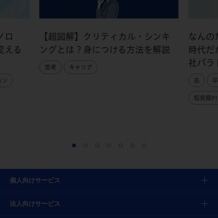
ノロ
【超図解】クリティカル・シンキ
なんの
変える
ングとは？身につける方法を解説
時代だ
社パラ
思考
キャリア
ョン
志
卒
知見録PI
個人向けサービス
法人向けサービス