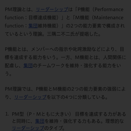
PM理論とは、
リーダー
シップ
は「P機能（Performance
function：目標達成機能）」と「M機能（Maintenance
function：
集団
維持機能）」の2つの能力要素で構成され
ているという理論。三隅二不二氏が提唱した。
P機能とは、メンバーへの指示や叱咤激励などにより、目
標を達成する能力をいう。一方、M機能とは、人間関係に
配慮し、
集団
のチームワークを維持・強化する能力をい
う。
PM理論では、P機能とM機能の2つの能力要素の強弱によ
り、
リーダー
シップ
を以下の4つに分類している。
PM型（P・Mともに大きい） 目標を達成する力がある
と同時に、
集団
を維持・強化する力もある。理想的な
リーダー
シップ
のタイプ。