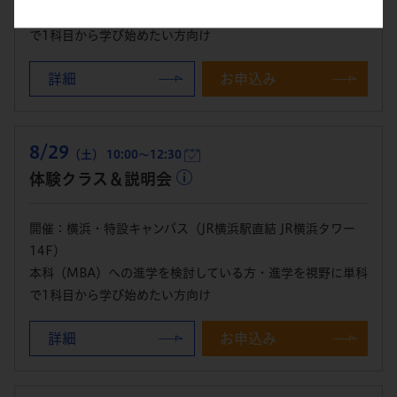
本科（MBA）への進学を検討している方・進学を視野に単科
で1科目から学び始めたい方向け
詳細
お申込み
8/29
（土） 10:00～12:30
体験クラス＆説明会
開催：横浜・特設キャンパス（JR横浜駅直結 JR横浜タワー
14F）
本科（MBA）への進学を検討している方・進学を視野に単科
で1科目から学び始めたい方向け
詳細
お申込み