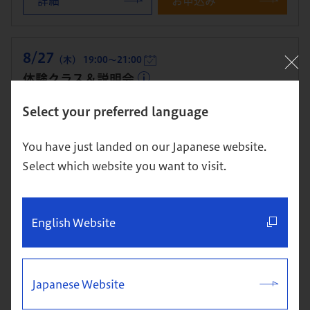
詳細
お申込み
8/27
（木） 19:00～21:00
体験クラス＆説明会
Select your preferred language
開催：東京校
本科（MBA）への進学を検討している方・進学を視野に単科
You have just landed on our Japanese website.
で1科目から学び始めたい方向け
Select which website you want to visit.
詳細
お申込み
English Website
8/29
（土） 10:00～12:00
体験クラス＆説明会
Japanese Website
開催：東京校