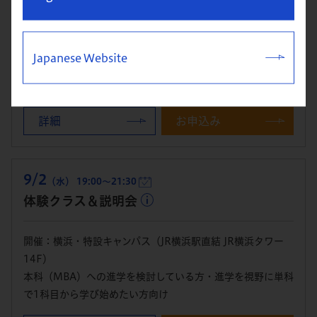
開催：横浜・特設キャンパス（JR横浜駅直結 JR横浜タワー
14F）
Japanese Website
本科（MBA）への進学を検討している方・進学を視野に単科
で1科目から学び始めたい方向け
詳細
お申込み
9/2
（水） 19:00～21:30
体験クラス＆説明会
開催：横浜・特設キャンパス（JR横浜駅直結 JR横浜タワー
14F）
本科（MBA）への進学を検討している方・進学を視野に単科
で1科目から学び始めたい方向け