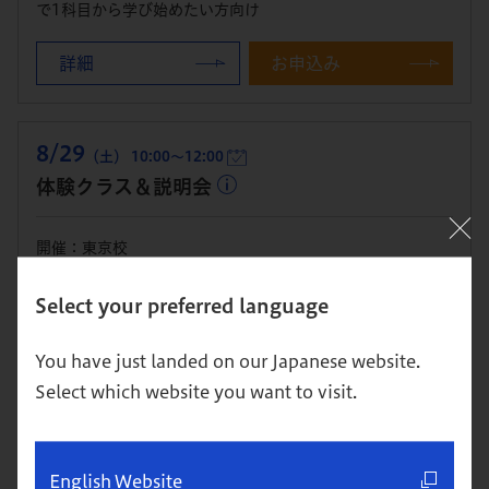
で1科目から学び始めたい方向け
詳細
お申込み
8/29
（土） 10:00～12:00
体験クラス＆説明会
開催：東京校
本科（MBA）への進学を検討している方・進学を視野に単科
Select your preferred language
で1科目から学び始めたい方向け
詳細
お申込み
You have just landed on our Japanese website.
Select which website you want to visit.
8/29
（土） 10:00～12:30
体験クラス＆説明会
English Website