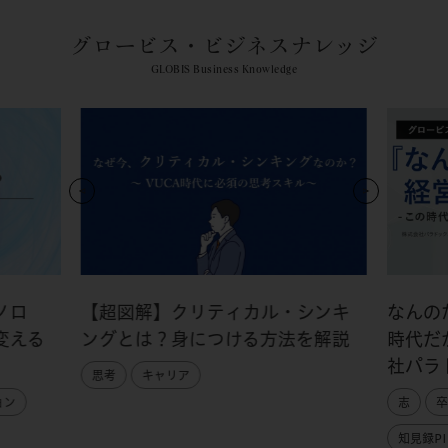
グロービス・ビジネスナレッジ
GLOBIS Business Knowledge
ノロ
【超図解】クリティカル・シンキ
なんの
変える
ングとは？身につける方法を解説
時代だ
社パラ
思考
キャリア
ョン
志
卒
知見録PI