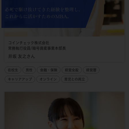
必死で駆け抜けてきた経験を整理し、
これからに活かすためのMBA。
コインチェック株式会社
常務執行役員/暗号資産事業本部長
井坂 友之さん
在校生
男性
金融・保険
経営全般
経営層
キャリアアップ
オンライン
育児との両立