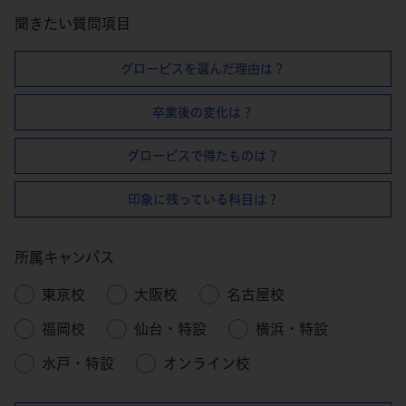
聞きたい質問項目
グロービスを選んだ理由は？
卒業後の変化は？
グロービスで得たものは？
印象に残っている科目は？
所属キャンパス
東京校
大阪校
名古屋校
福岡校
仙台・特設
横浜・特設
水戸・特設
オンライン校