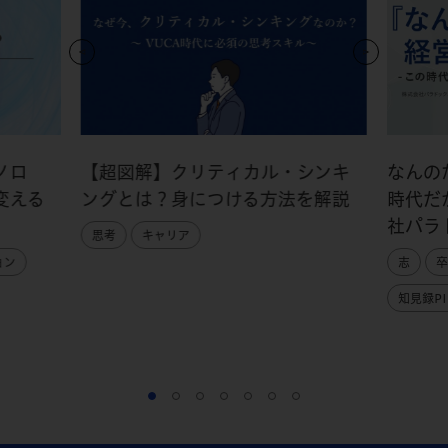
ノロ
【超図解】クリティカル・シンキ
なんの
変える
ングとは？身につける方法を解説
時代だ
社パラ
思考
キャリア
ョン
志
卒
知見録PI