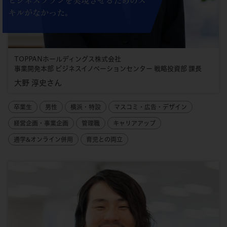
ビジネスプランを実現させるためのス
キルがなかった。
TOPPANホールディングス株式会社
事業開発本部 ビジネスイノベーションセンター 戦略投資部 課長
大野 淳史さん
卒業生
男性
横浜・特設
マスコミ・広告・デザイン
経営企画・事業企画
管理職
キャリアアップ
通学&オンライン併用
育児との両立