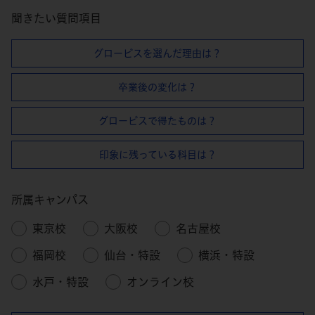
聞きたい質問項目
グロービスを選んだ理由は？
卒業後の変化は？
グロービスで得たものは？
印象に残っている科目は？
所属キャンパス
東京校
大阪校
名古屋校
福岡校
仙台・特設
横浜・特設
水戸・特設
オンライン校