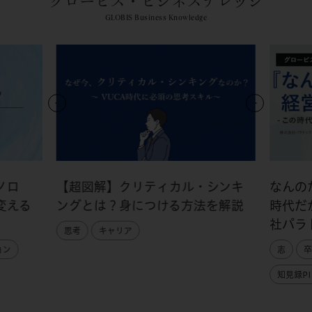
グロービス・ビジネスナレッジ
GLOBIS Business Knowledge
ノロ
【超図解】クリティカル・シンキ
なんの
変える
ングとは？身につける方法を解説
時代だ
社パラ
思考
キャリア
ョン
志
卒
知見録PI