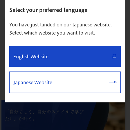
通学&オンライン併用
Select your preferred language
You have just landed on our Japanese website.
Select which website you want to visit.
English Website
Japanese Website
「自分らしく、自分のスタイルで学び
たい」が叶う。