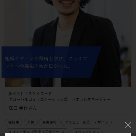
組織デザインの難所を学び、クライア
ントへの提案の幅が広がった。
株式会社エスケイワード
グローバルコミュニケーション部 ゼネラルマネージャー
江口 伸行さん
在校生
男性
名古屋校
マスコミ・広告・デザイン
クリエイティブ関連（デザイナー）
スペシャリスト