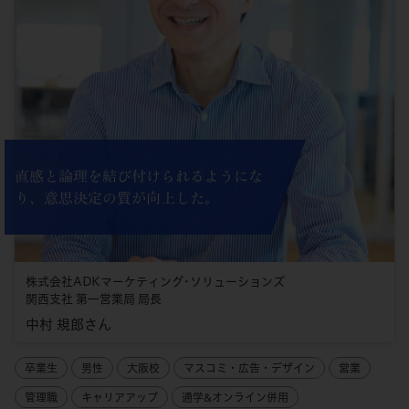
直感と論理を結び付けられるようにな
り、意思決定の質が向上した。
株式会社ADKマーケティング･ソリューションズ
関西支社 第一営業局 局長
中村 規郎さん
卒業生
男性
大阪校
マスコミ・広告・デザイン
営業
管理職
キャリアアップ
通学&オンライン併用