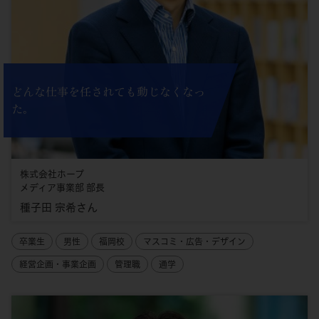
どんな仕事を任されても動じなくなっ
た。
株式会社ホープ
メディア事業部 部長
種子田 宗希さん
卒業生
男性
福岡校
マスコミ・広告・デザイン
経営企画・事業企画
管理職
通学