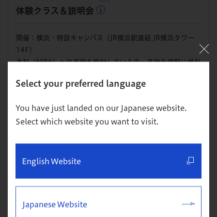
体験クラス＆説明会
開催：横浜・特設キャンパス（JR横浜駅直結 JR横浜タワー
14F）
本科（MBA）への進学を検討している方・進学を視野に単科
で1科目から学び始めたい方向け
Select your preferred language
詳細
お申込み
You have just landed on our Japanese website.
Select which website you want to visit.
8/19
（水） 19:00～21:00
体験クラス＆説明会
English Website
開催：東京校
本科（MBA）への進学を検討している方・進学を視野に単科
Japanese Website
で1科目から学び始めたい方向け