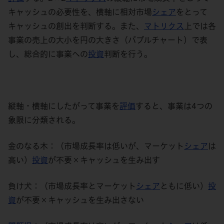
キャッシュの必要性を、横軸に相対市場
シェア
をとって
キャッシュの創出を判断する。また、
マトリクス
上では各
事業の売上の大小を
円の
大きさ
（バブルチャート）
で表
し、総合的に事業への
投資
判断を行う。
縦軸・横軸にしたがって事業を
評価
すると、
事業は
4つの
象限に
分類される。
金のなる木：
（市場成長率は低いが、マーケット
シェア
は
高い）
投資
が不要×キャッシュを生み出す
負け犬：
（市場成長率とマーケット
シェア
とも
に低い）
投
資
が不要×キャッシュを生み出さない