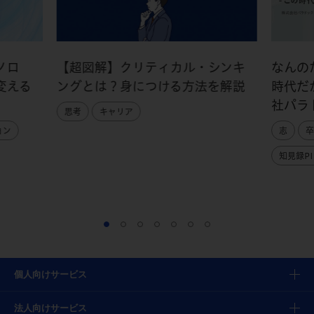
ノロ
【超図解】クリティカル・シンキ
なんの
変える
ングとは？身につける方法を解説
時代だ
社パラ
思考
キャリア
ョン
志
卒
知見録PI
個人向けサービス
法人向けサービス