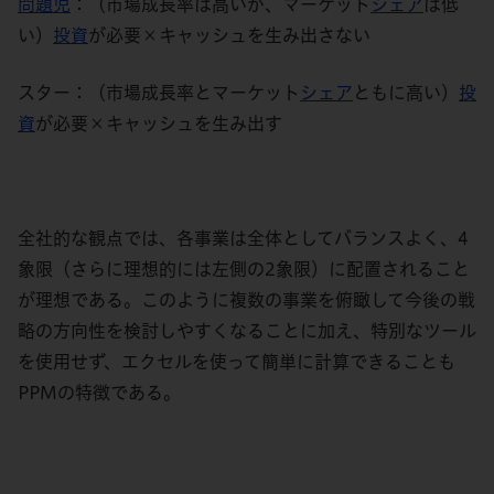
問題児
：
（市場成長率は高いが、マーケット
シェア
は低
い）
投資
が必要×キャッシュを生み出さない
スター：
（市場成長率とマーケット
シェア
とも
に高い）
投
資
が必要×キャッシュを生み出す
全社的な観点では、各事業は全体としてバランスよく、4
象限（さらに理想的には左側の2象限）に配置されること
が理想である。
このように
複数の事業を俯瞰して今後の戦
略の方向性を検討しやすくなることに加え、特別なツール
を使用せず、
エクセル
を使って簡単に計算できることも
PPMの特徴である。