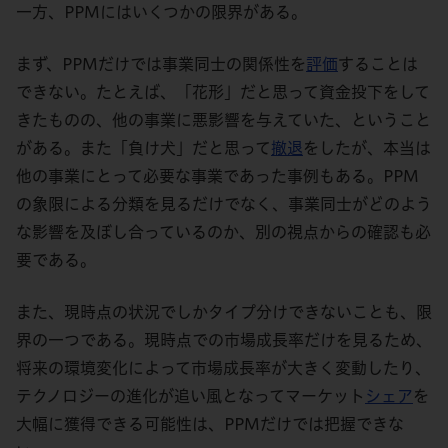
一方、PPMには
いくつか
の
限界がある。
まず、
PPM
だけでは事業同士
の関係性を
評価
することは
できない。たとえば、
「花形」だと思って資金投下をして
きたものの、他の事業に悪影響を与えていた、ということ
がある。また「負け犬」だと思って
撤退
をしたが、本当は
他の事業にとって必要な事業であった事例もある。
PPM
の象限による分類を
見る
だけ
でなく、事業同士がどのよう
な影響を及ぼし合っているのか、
別の視点からの
確認
も
必
要である。
また、
現時点の状況でしかタイプ分けできないことも、限
界の一つである。現時点での市場成長率だけを見るため、
将来の環境変化
によって市場成長率が大きく
変動したり、
テクノロジーの進化が追い風となって
マーケット
シェア
を
大幅に獲得でき
る可能性は
、
PPM
だけでは把握できな