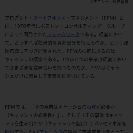
カテゴリー：経営戦略
プロダクト・
ポートフォリオ
・マネジメント（
PPM）と
は、
1970年代にボストン・コンサルティング・グループ
によって開発された
フレームワーク
である。経営におい
て、どうすれば効果的な資源配分を行えるのか、という課
題意識に基づき開発された。PPMの根底にあるのは
キャッシュの概念である。
1
つ
ひと
つの事業は経営におい
てさまざまな意味合いを持つものだが、PPMはキャッ
シュだけに着目して事業を位置づけている。
PPMでは、
「その事業はキャッシュの
投資
が必要か
（キャッシュの必要性）」、そして「その事業はキャッ
シュを生み出すか（キャッシュの創出）」の2軸で事業
を
評価
する。2×2
マトリクス
の縦軸に市場成長率をとって