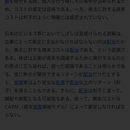
債
を発行する時、借入を行う時にその条件が決められるた
め、コストの算定は容易である。一方、株主に対する資本
コストは利子のように明確には規定されていない。
日本のビジネス界においてしばしば見受けられる誤解は、
企業にとって株主に支払わなければならないのは
配当
だか
ら、株主に対する資本コストは
配当
である、という認識で
ある。株式は企業が資本を調達するために発行するものと
の原点に立ち返れば、誤った認識であることは明らかであ
る。仮に株主が期待できるリターンが
配当
だけだとする
と、
投資
家はより安全な
社債
で
配当
以上のリターン（利
子）を得ることもできる。さらに、
配当
は利子と違って、
減配や無配となる可能性もある。従って、資本コストは
CAPM（資本
資産
価格モデル）によって算定しなければな
らない。