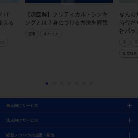
ノロ
【超図解】クリティカル・シンキ
なんの
変える
ングとは？身につける方法を解説
時代だ
社パラ
思考
キャリア
ョン
志
卒
知見録PI
個人向けサービス
法人向けサービス
経営ノウハウの出版・発信