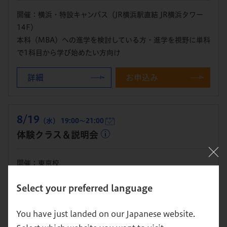
開催：横浜・特設キャンパス（JR横浜駅直結 JR横浜タワー
14F）
本科（MBA）への進学を検討している方・進学を視野に単科
で1科目から学び始めたい方向け
詳細
お申込み
8/19
（水） 19:00～21:00
体験クラス＆説明会
開催：東京校
本科（MBA）への進学を検討している方・進学を視野に単科
Select your preferred language
で1科目から学び始めたい方向け
詳細
お申込み
You have just landed on our Japanese website.