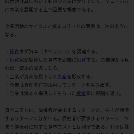
の価値計算において必須であるばかりでなく、グローバル
に事業を展開する上で重要な概念である。
企業活動のサイクルと資本コストとの関係は、次のように
なる。
・
投資
家が資本（キャッシュ）を調達する。
・
投資
家が調達した資本を企業に
投資
する。企業側から見
れば、資本の調達になる。
・企業が資本を投下して
資産
を形成する。
・企業は
資産
を有効活用してリターンを生み出す。
・企業は資本を提供してもらった
投資
家に報酬を返す。
資本コストは、債権者が要求するリターンと、株主が期待
するリターンに分かれる。債権者が要求するリターン、つ
まり債権者に対する資本コストとは利子である。利子は
社