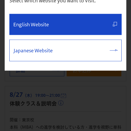
Select which website you want to visit.
8/22
（土） 14:00～16:00
English Website
体験クラス＆説明会
開催：東京校
本科（MBA）への進学を検討している方・進学を視野に単科
Japanese Website
で1科目から学び始めたい方向け
詳細
お申込み
8/27
（木） 19:00～21:00
体験クラス＆説明会
開催：東京校
本科（MBA）への進学を検討している方・進学を視野に単科