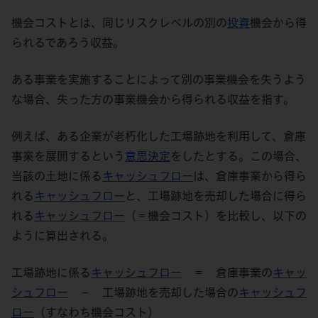
機会コストとは、同じリスクレベルの別の
投資
機会から得
られるであろう収益。
ある事業を実施することによって別の事業機会を失うよう
な場合、失った方の事業機会から得られる収益を指す。
例えば、ある企業が老朽化した工場跡地を利用して、倉庫
事業を展開するという
意思決定
をしたとする。この場合、
当該の土地に係る
キャッシュフロー
は、倉庫事業から得ら
れる
キャッシュフロー
と、工場跡地を売却した場合に得ら
れる
キャッシュフロー
（＝機会コスト）を比較し、以下の
ように算出される。
工場跡地に係る
キャッシュフロー
＝ 倉庫事業の
キャッ
シュフロー
－ 工場跡地を売却した場合の
キャッシュフ
ロー
（すなわち機会コスト）