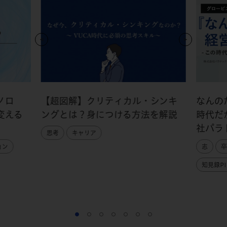
ノロ
【超図解】クリティカル・シンキ
なんの
変える
ングとは？身につける方法を解説
時代だ
社パラ
思考
キャリア
ョン
志
卒
知見録PI