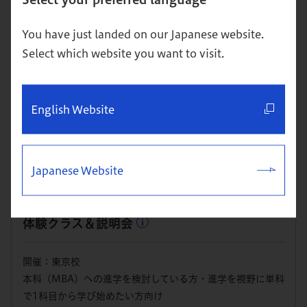
8/27
（木） 19:00～21:00
You have just landed on our Japanese website.
体験クラス＆説明会
Select which website you want to visit.
開催：東京校
本科（MBA）への進学を検討している方・進学を視野に単科
English Website
で1科目から学び始めたい方向け
詳細
お申込み
Japanese Website
8/29
（土） 10:00～12:00
体験クラス＆説明会
開催：東京校
本科（MBA）への進学を検討している方・進学を視野に単科
で1科目から学び始めたい方向け