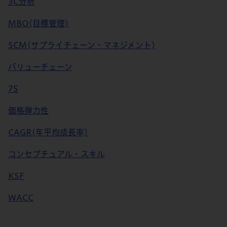
3C分析
MBO(目標管理)
SCM(サプライチェーン・マネジメント)
バリューチェーン
7S
価格弾力性
CAGR(年平均成長率)
コンセプチュアル・スキル
KSF
WACC