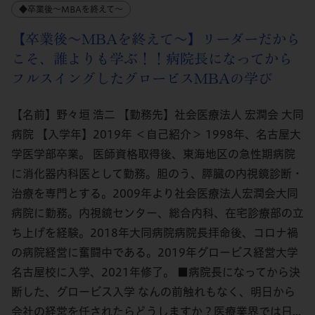
◆卒業後～MBAを終えて～
【卒業後～MBAを終えて～】リーダーだから
こそ、誰よりも学ぶ！！病院長になってから
フルスイングしたグロービスMBAの学び
【名前】野々垣 浩二 【勤務先】社会医療法人 宏潤会 大同
病院 【入学年】2019年 ＜自己紹介＞ 1998年、名古屋大
学医学部卒業。 医師資格取得後、東海地区の急性期病院
に消化器内科医として勤務。胆のう、膵臓の内視鏡診断・
治療を専門とする。2009年より社会医療法人宏潤会大同
病院に勤務。内視鏡センター、総合内科、在宅診療部の立
ち上げを経験。2018年大同病院病院長拝命後、コロナ禍
の病院経営に奮闘中である。2019年グロービス経営大学
名古屋校に入学、2021年修了。 ■病院長になってから決
断した、グロービス入学 なんの前触れもなく、明日から
会社の経営を任されたらどうしますか？医療業界では日...