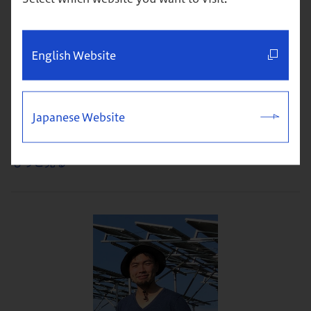
ゼンチン赴任。2018年グロービス経営大学院入学、2020
年卒業。 ■会社の苦しい局面で、何もできなかった自分
に感じたもどかしさ 入社5年目に1年間ブラジルに赴任し
English Website
ました。当時のブラジル経済は疲弊しており、会社も苦し
い状況でした。私を助けてくれる優しいローカルスタッフ
たちも、自社の状況に不安を抱いていました。「目の前に
Japanese Website
い...
もっと見る