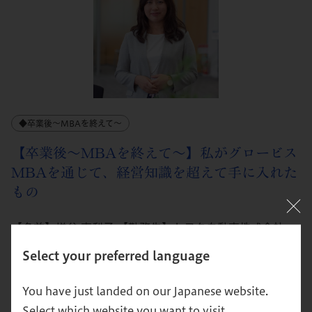
◆卒業後～MBAを終えて～
【卒業後～MBAを終えて～】私がグロービス
MBAを通じて、経営知識を超えて手に入れた
もの
【名前】増谷 恵梨子 【勤務先】トヨタ自動車株式会社
【入学年】2018年 ＜自己紹介＞ 大学卒業後、トヨタ自動
Select your preferred language
車(株)にて、海外向け新型車商品企画を担当。入社５年目
に研修制度にてブラジル赴任。帰国後アジア、中南米向け
You have just landed on our Japanese website.
の事業企画・商品企画に携わったのち、2021年よりアル
Select which website you want to visit.