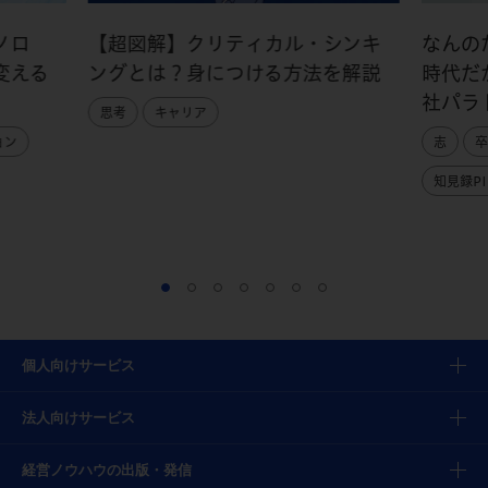
ノロ
【超図解】クリティカル・シンキ
なんの
変える
ングとは？身につける方法を解説
時代だ
社パラ
思考
キャリア
ョン
志
卒
知見録PI
個人向けサービス
法人向けサービス
経営ノウハウの出版・発信