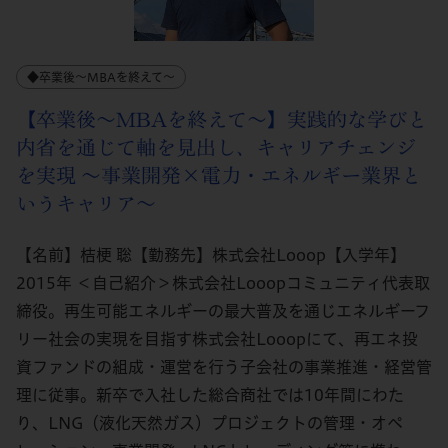
◆卒業後～MBAを終えて～
【卒業後～MBAを終えて～】実践的な学びと
内省を通じて軸を見出し、キャリアチェンジ
を実現 ～事業開発×電力・エネルギー業界と
いうキャリア～
【名前】桔梗 聡【勤務先】株式会社Looop【入学年】
2015年 ＜自己紹介＞株式会社Looopコミュニティ代表取
締役。再生可能エネルギーの最大普及を通じエネルギーフ
リー社会の実現を目指す株式会社Looopにて、再エネ投
資ファンドの組成・運営を行う子会社の事業推進・経営管
理に従事。新卒で入社した総合商社では10年間にわた
り、LNG（液化天然ガス）プロジェクトの管理・オペ