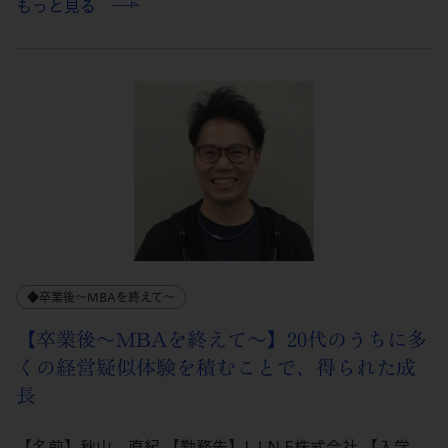
もっと見る
◆卒業後～MBAを終えて～
【卒業後～MBAを終えて～】20代のうちに多
くの経営疑似体験を積むことで、得られた成
長
【名前】秋山 直紀 【勤務先】L I N E株式会社 【入学