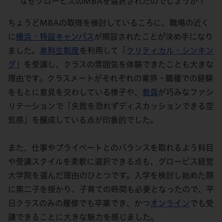
なぜグロービスのMBAを選択されたのでしょうか？
ちょうどMBAの取得を検討しているころに、職場の近く
に
横浜・特設キャンパス
が開設されたことが決め手になり
ました。
単科生制度
を利用して「
クリティカル・シンキン
グ
」を受講し、クラスの雰囲気を体験できたことも大きな
理由です。クラスメートがそれぞれの業界・職種での経験
をもとに意見を交わしている様子や、
教員
が巧みなファシ
リテーションで「失敗を恐れずディスカッションできる空
気感」を醸成している点が印象的でした。
また、仕事やプライベートとのバランスを取れるよう科目
や受講スタイルを柔軟に選択できる点も、グロービス経営
大学院を選んだ理由のひとつです。入学を検討し始めた際
に第二子を授かり、子育ての時間も必要となったので、平
日クラスのみの履修でも卒業でき、かつ
オンライン
でも受
講できることに大きな魅力を感じました。