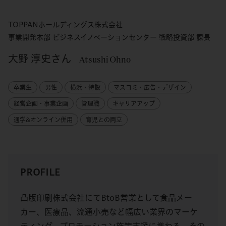
TOPPANホールディングス株式会社
事業開発本部 ビジネスイノベーションセンター 戦略投資部 課長
大野 淳史さん
Atsushi Ohno
卒業生
男性
横浜・特設
マスコミ・広告・デザイン
経営企画・事業企画
管理職
キャリアアップ
通学&オンライン併用
育児との両立
PROFILE
凸版印刷株式会社にてBtoB営業として食品メー
カー、医療品、流通小売など幅広い業界のマーケ
ティング、プロモーション施策支援に携わる。その