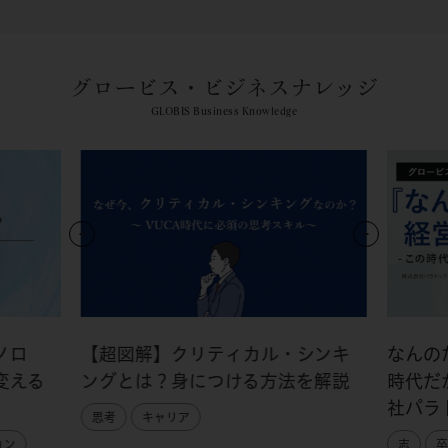
グロービス・ビジネスナレッジ
GLOBIS Business Knowledge
ノロ
【超図解】クリティカル・シンキ
なんの
変える
ングとは？身につける方法を解説
時代だ
社パラ
思考
キャリア
ョン
志
卒