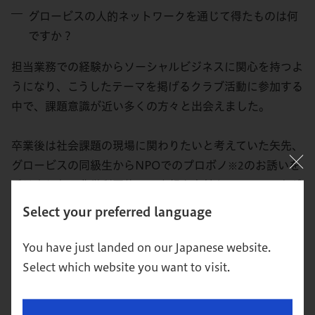
グロービスの人的ネットワークを通じて得たものは何
ですか？
担当業務での経験からソーシャルビジネスに関心を持つよ
うになり、こうしたテーマを掲げるクラブ活動に参加する
中で、課題意識が近い多くの方々と出会えました。
卒業後は社会課題の現場に関わりたいと考えていた矢先、
グロービスの同級生からNPOでのプロボノ
のお誘いを
※2
受けました。非営利団体での広報や寄付キャンペーンなど
に関わり、たくさんの学びを得ています。また、地元の地
Select your preferred language
域で開催されたソーシャルビジネス創出プログラムにも参
加し、その中でクラブ活動を通じて知り合った団体の代表
You have just landed on our Japanese website.
の方とともにイベントを企画しました。このように、グ
Select which website you want to visit.
ロービスの人的ネットワークを通じてさまざまな活動に参
画でき、自分の可能性の広がりを日々実感しています。