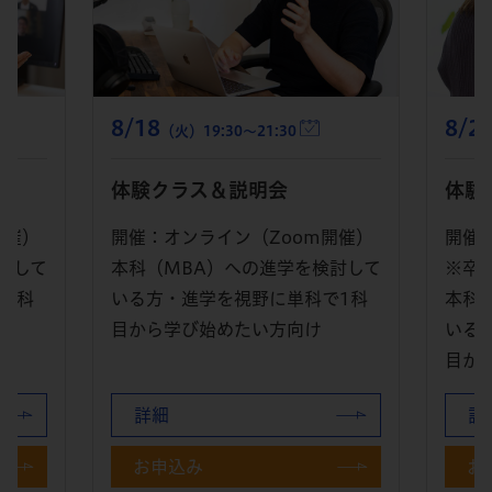
8/29
8/1
（土）14:00～16:15
体験クラス＆説明会
体験
開催）
開催：オンライン（Zoom開催）
開催
討して
※卒業生スピーチあり
本科
1科
本科（MBA）への進学を検討して
いる
いる方・進学を視野に単科で1科
目か
目から学び始めたい方向け
詳細
詳
お申込み
お