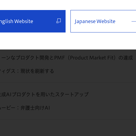
2025年のハブスポット社：中小企業をインターネット時代から
nglish Website
Japanese Website
ーンなプロダクト開発とPMF（Product Market Fit）の達成
フィグス：現状を刷新する
生成AIプロダクトを用いたスタートアップ
ハービー：弁護士向けAI