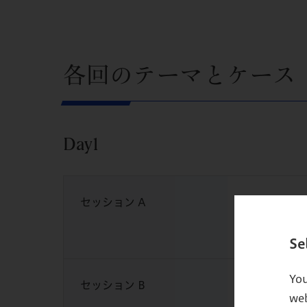
各回のテーマとケース
Day1
セッション A
テーマ :
ケース :
Se
You
セッション B
テーマ :
web