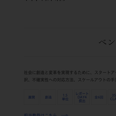
ベン
社会に創造と変革を実現するために、スタートア
択、不確実性への対応方法、スケールアウトの手
レポート
1.5
3
展開
創造
DAY4
全6回
単位
CL
提出
担当教員はこちら