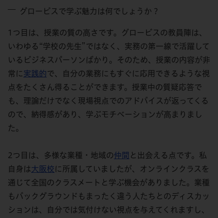
グロービスで学ぶ魅力は何でしょうか？
1つ目は、授業の質の高さです。グロービスの教員陣は、
いわゆる“学校の先生”ではなく、実務の第一線で活躍して
いるビジネスパーソンばかり。そのため、授業の内容が非
常に
実践的
で、自分の業務にもすぐに応用できるような視
点をたくさん得ることができます。授業中の質疑応答で
も、理論だけでなく現場視点でのアドバイスが返ってくる
ので、納得感があり、学ぶモチベーションが高まりまし
た。
2つ目は、多様な業種・地域の
仲間
と出会える点です。私
自身は
大阪校
に所属していましたが、オンラインクラスを
通じて全国のクラスメートと学ぶ機会がありました。業種
もバックグラウンドもまったく違う人たちとのディスカッ
ションは、自分では気付けない視点を与えてくれますし、