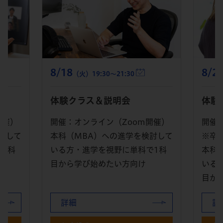
8/29
8/1
（土）14:00～16:15
体験クラス＆説明会
体験
開催）
開催：オンライン（Zoom開催）
開催
討して
※卒業生スピーチあり
本科
で1科
本科（MBA）への進学を検討して
いる
いる方・進学を視野に単科で1科
目か
目から学び始めたい方向け
詳細
詳