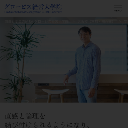
創造と変革のMBA グロービス経営大学院
大阪校（京都・関西圏）
学
直感と論理を
結び付けられるようになり、