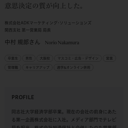
意思決定の質が向上した。
株式会社ADKマーケティング･ソリューションズ
関西支社 第一営業局 局長
中村 規郎さん
Norio Nakamura
卒業生
男性
大阪校
マスコミ・広告・デザイン
営業
管理職
キャリアアップ
通学&オンライン併用
PROFILE
同志社大学経済学部卒業。現在の会社の前身にあた
る第一企画株式会社に入社。メディア部門でテレビ
局を担当。株式会社旭通信社と合併したのち営業部