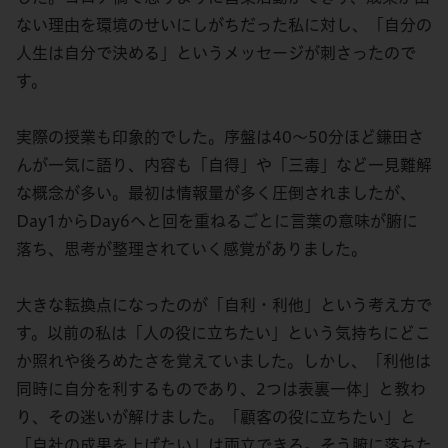
ない理由を環境のせいにしがちだった私に対し、「自分の
人生は自分で決める」というメッセージが刺さったので
す。
実際の授業も印象的でした。序盤は40〜50分ほど鎌田さ
んが一気に語り、内容も「自得」や「三毒」など一見難解
な概念が多い。最初は情報量が多く圧倒されましたが、
Day1からDay6へと回を重ねるごとに言葉の意味が腑に
落ち、思考が整理されていく感覚がありました。
大きな転換点になったのが「自利・利他」という考え方で
す。以前の私は「人の役に立ちたい」という気持ちにどこ
か照れや後ろめたさを覚えていました。しかし、「利他は
同時に自分を利するものであり、2つは表裏一体」と教わ
り、その迷いが解けました。「顧客の役に立ちたい」と
「自社の成果を上げたい」は両立できる。そう腑に落ちた