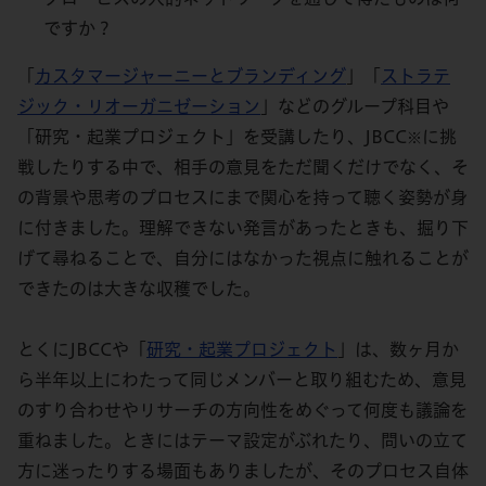
ですか？
「
カスタマージャーニーとブランディング
」「
ストラテ
ジック・リオーガニゼーション
」などのグループ科目や
「研究・起業プロジェクト」を受講したり、JBCC
に挑
※
戦したりする中で、相手の意見をただ聞くだけでなく、そ
の背景や思考のプロセスにまで関心を持って聴く姿勢が身
に付きました。理解できない発言があったときも、掘り下
げて尋ねることで、自分にはなかった視点に触れることが
できたのは大きな収穫でした。
とくにJBCCや「
研究・起業プロジェクト
」は、数ヶ月か
ら半年以上にわたって同じメンバーと取り組むため、意見
のすり合わせやリサーチの方向性をめぐって何度も議論を
重ねました。ときにはテーマ設定がぶれたり、問いの立て
方に迷ったりする場面もありましたが、そのプロセス自体