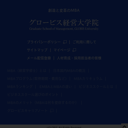
創造と変革のMBA
プライバシーポリシー
ご利用に際して
サイトマップ
マイページ
メール配信登録
人材育成・採用担当者の皆様
MBA（経営学修士）とは
日本国内MBAの概況
MBAプログラム(取得期間・費用など)
MBAカリキュラム
MBAランキング
EMBAとMBAの違い
ビジネススクールとは
ビジネススクール選びのポイント
MBAのメリット（MBAは何を提供するのか）
グロービスキャリアノート
©GLOBIS. All Rights Reserved.