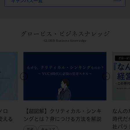
キャンパス一覧
グロービス・ビジネスナレッジ
GLOBIS Business Knowledge
ノロ
【超図解】クリティカル・シンキ
なんの
変える
ングとは？身につける方法を解説
時代だ
社パラ
思考
キャリア