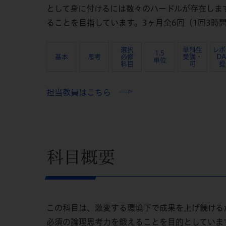
として身に付けるには数々のハードルが存在しま
ることを目指しています。3ヶ月全6回（1回3時
選択
単科生
レポ
1.5
基本
思考
必修
受講・
DA
単位
科目
可
提
担当教員はこちら
科目概要
この科目は、激変する環境下で成果を上げ続ける
必須の論理思考力を鍛えることを目的としていま