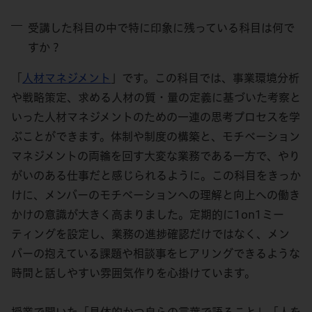
受講した科目の中で特に印象に残っている科目は何で
すか？
「
人材マネジメント
」です。この科目では、事業環境分析
や戦略策定、求める人材の質・量の定義に基づいた考察と
いった人材マネジメントのための一連の思考プロセスを学
ぶことができます。体制や制度の構築と、モチベーション
マネジメントの両輪を回す大変な業務である一方で、やり
がいのある仕事だと感じられるように。この科目をきっか
けに、メンバーのモチベーションへの理解と向上への働き
かけの意識が大きく高まりました。定期的に1on1ミー
ティングを設定し、業務の進捗確認だけではなく、メン
バーの抱えている課題や相談事をヒアリングできるような
時間と話しやすい雰囲気作りを心掛けています。
授業で聞いた「具体的かつ自らの言葉で語ること」「人を