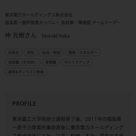
東京電力ホールディングス株式会社
福島第一廃炉推進カンパニー 放射線・環境部 チームリーダー
仲 元樹さん
Motoki Naka
在校生
男性
仙台・特設
環境・エネルギー
技術職（その他）
管理職
キャリアアップ
通学&オンライン併用
PROFILE
東京農工大学院修士課程修了後、2011年の福島第
一原子力発電所事故直後に東京電力ホールディング
ス株式会社に入社。以来、柏崎、本社、福島の各拠