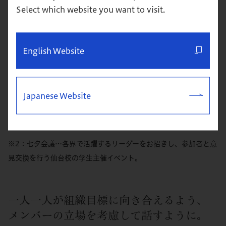
が芽生え、自分の可能性を信じられるように。この変化
Select which website you want to visit.
は、仕事をする上で大きな糧になっています。
ちなみに私は今、
仙台校
で開催される「七夕会議
」に
※2
English Website
実行委員として参画しているのですが、みんなでアイデア
を出し合いながら一丸となって目標を達成することに、学
生時代の部活のような懐かしさと高揚感を抱いています。
Japanese Website
グロービスの
仲間
たちは、一緒にいるだけで力をもらえる
私にとっては特別な存在です。
※2：七夕会議…各界で活躍するリーダーをお招きし、参加者と意
見交換を行う仙台校の学生主催イベント。
一人一人が組織目標に向き合えるよう、
メンバーの立場を考慮して話すように。