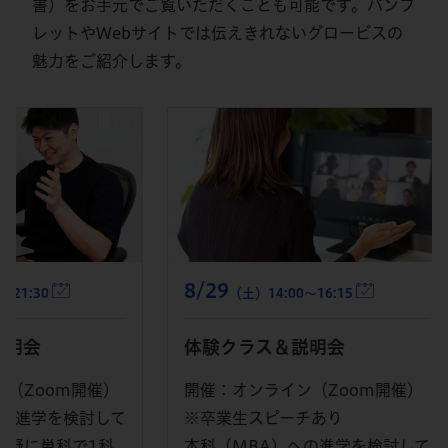
書）をお手元でご覧いただくことも可能です。パンフ
レットやWebサイトでは伝えきれないグロービスの
魅力をご紹介します。
8/29
8/1
（土）14:00～16:15
体験クラス＆説明会
体験
開催）
開催：オンライン（Zoom開催）
開催
討して
※卒業生スピーチあり
本科
1科
本科（MBA）への進学を検討して
いる