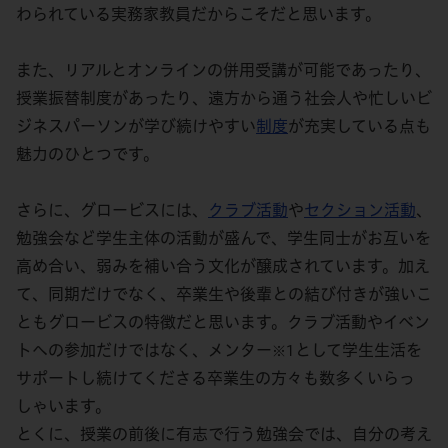
わられている実務家教員だからこそだと思います。
また、リアルとオンラインの併用受講が可能であったり、
授業振替制度があったり、遠方から通う社会人や忙しいビ
ジネスパーソンが学び続けやすい
制度
が充実している点も
魅力のひとつです。
さらに、グロービスには、
クラブ活動
や
セクション活動
、
勉強会など学生主体の活動が盛んで、学生同士がお互いを
高め合い、弱みを補い合う文化が醸成されています。加え
て、同期だけでなく、卒業生や後輩との結び付きが強いこ
ともグロービスの特徴だと思います。クラブ活動やイベン
トへの参加だけではなく、メンター
として学生生活を
※1
サポートし続けてくださる卒業生の方々も数多くいらっ
しゃいます。
とくに、授業の前後に有志で行う勉強会では、自分の考え