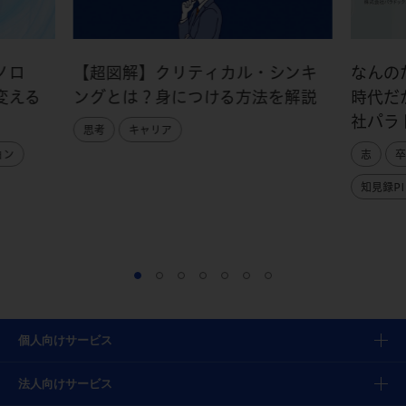
ノロ
【超図解】クリティカル・シンキ
なんの
変える
ングとは？身につける方法を解説
時代だ
社パラ
思考
キャリア
ョン
志
卒
知見録PI
個人向けサービス
法人向けサービス