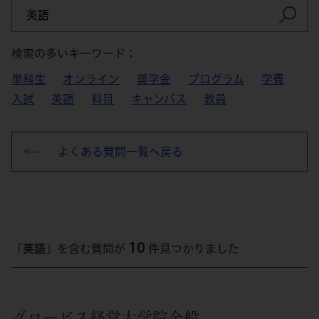
検索の多いキーワード：
単科生
オンライン
奨学金
プログラム
学費
入試
英語
科目
キャンパス
教員
よくある質問一覧へ戻る
10
「
英語
」を含む質問が
件見つかりました
グロービス経営大学院全般