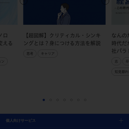
ノロ
【超図解】クリティカル・シンキ
なんの
変える
ングとは？身につける方法を解説
時代だ
社パラ
思考
キャリア
ョン
志
卒
知見録PI
個人向けサービス