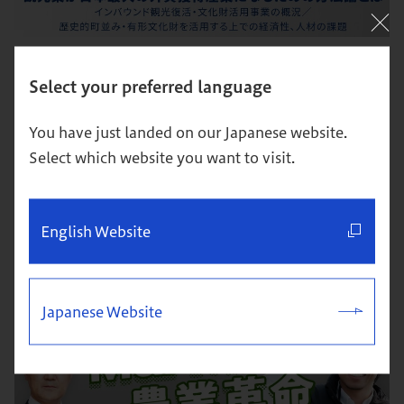
観光業が日本最大の外貨獲得産業になるための方法
Select your preferred language
論とは／インバウンド観光復活・文化財活用事業の
概況／歴史的町並み・有形文化財を活用する上での
経済性、人材の課題
You have just landed on our Japanese website.
Select which website you want to visit.
マーケティング
グローバル
あすか会議
動画
地方創生
知見録PICK UP
English Website
Japanese Website