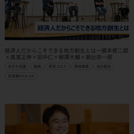
経済人だからこそできる地方創生とは～楠本修二郎
×高濱正伸×田中仁×柳澤大輔×朝比奈一郎
あすか会議
動画
新型コロナ
新規事業
地方創生
知見録PICK UP