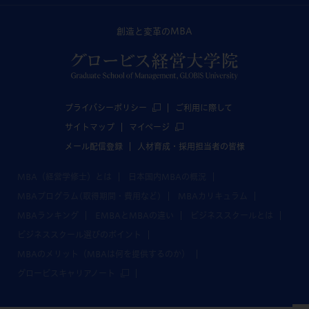
創造と変革のMBA
プライバシーポリシー
ご利用に際して
サイトマップ
マイページ
メール配信登録
人材育成・採用担当者の皆様
MBA（経営学修士）とは
日本国内MBAの概況
MBAプログラム(取得期間・費用など)
MBAカリキュラム
MBAランキング
EMBAとMBAの違い
ビジネススクールとは
ビジネススクール選びのポイント
MBAのメリット（MBAは何を提供するのか）
グロービスキャリアノート