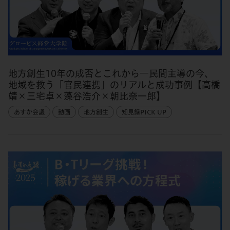
地方創生10年の成否とこれから―民間主導の今、
地域を救う「官民連携」のリアルと成功事例【高橋
靖×三宅卓×藻谷浩介×朝比奈一郎】
あすか会議
動画
地方創生
知見録PICK UP