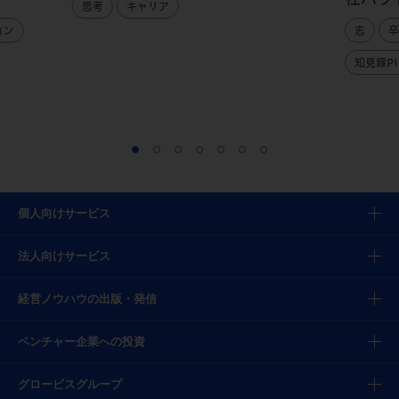
思考
キャリア
ョン
志
卒
知見録PI
個人向けサービス
法人向けサービス
経営ノウハウの出版・発信
ベンチャー企業への投資
グロービスグループ