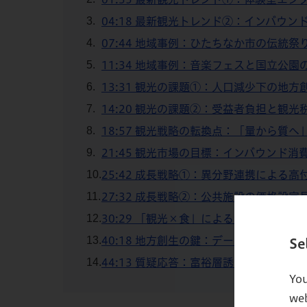
04:18 最新観光トレンド②：インバウ
07:44 地域事例：ひたちなか市の伝統祭
11:34 地域事例：音楽フェスと国立公園
13:31 観光の課題①：人口減少下の地方
14:20 観光の課題②：受益者負担と観光
18:57 観光戦略の転換点：「量から質へ
21:45 観光市場の目標：インバウンド消
25:42 成長戦略①：異分野連携による高
27:32 成長戦略②：公共施設の価格設定
30:29 「観光×食」による海外展開とブ
40:18 地方創生の鍵：データ活用と独自
Se
44:13 質疑応答：富裕層誘致・人材育成
You
web