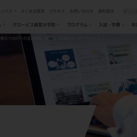
ャンパス
よくある質問
アクセス
お問い合わせ
資料請求
へ
グロービス経営大学院
プログラム
入試・学費
卒
の観光15兆円への成長戦略：儲かる「地域観光」の作り方とは？