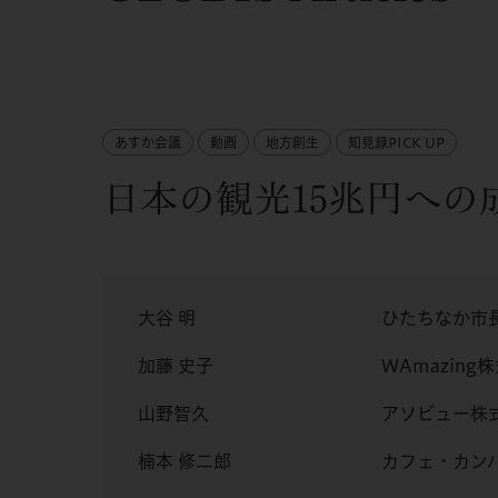
あすか会議
動画
地方創生
知見録PICK UP
日本の観光15兆円へ
大谷 明
ひたちなか市
加藤 史子
WAmazing
山野智久
アソビュー株式
楠本 修二郎
カフェ・カンパ