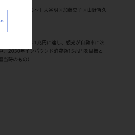
・その可能性を探る～」大谷明×加藤史子×山野智久
新、消費額も8.1兆円に達し、観光が自動車に次
、2030年インバウンド消費額15兆円を目標と
壇当時のもの）
。