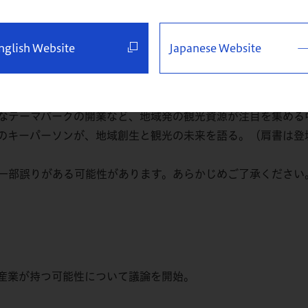
）「観光・インバウンド最前線 ～8兆円産業から15兆円産業へ
nglish Website
Japanese Website
に乗っている。2024年、訪日外国人旅行者数は過去最高を更
なテーマパークの開業など、地域発の観光資源が注目を集める中
のキーパーソンが、地域創生と観光の未来を語る。（肩書は登
、一部誤りがある可能性があります。あらかじめご了承ください
産業が持つ可能性について議論を開始。