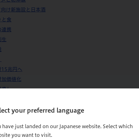
ンド向け新施設と日本酒
りと食
の連携
創生
税
」
費15兆円へ
付加価値化
見直し
ランディング
性の発信
lect your preferred language
・地方誘客
 have just landed on our Japanese website. Select which
site you want to visit.