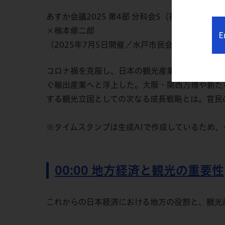
あすか会議2025 第4部 分科会S（社会・文化
×楠本修二郎
E
（2025年7月5日開催／水戸市民会館）
コロナ禍を克服し、日本の観光産業は再び成長軌道
ぐ輸出産業へと浮上した。大阪・関西万博や新た
する観光立国としての次なる成長戦略とは。官民
※タイムスタンプは生成AIで作成しているため
00:00 地方経済と観光の重要性
これからの日本経済における地方の役割と、観光