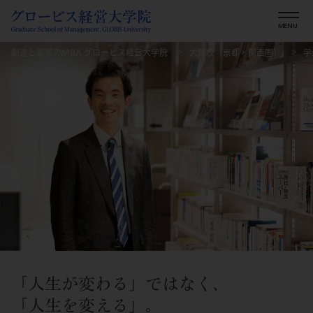
創造と変革のMBA グロービス経営大学院
大阪校（京都・関西圏）
学
「人生が変わる」ではなく、
「人生を変える」。