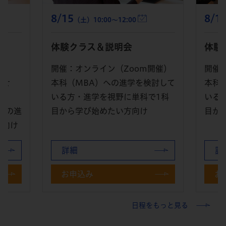
8/18
8/6
（火）19:30～21:30
（
体験クラス＆説明会
オー
開催）
開催：オンライン（Zoom開催）
開催
討して
本科（MBA）への進学を検討して
催）
1科
いる方・進学を視野に単科で1科
ん。
目から学び始めたい方向け
グロ
学（
詳細
詳
お申込み
お
日程をもっと見る