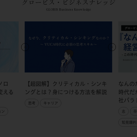
グロービス・ビジネスナレッジ
GLOBIS Business Knowledge
ノロ
【超図解】クリティカル・シンキ
なんの
変える
ングとは？身につける方法を解説
時代だ
社パラ
思考
キャリア
ョン
志
卒
知見録PI