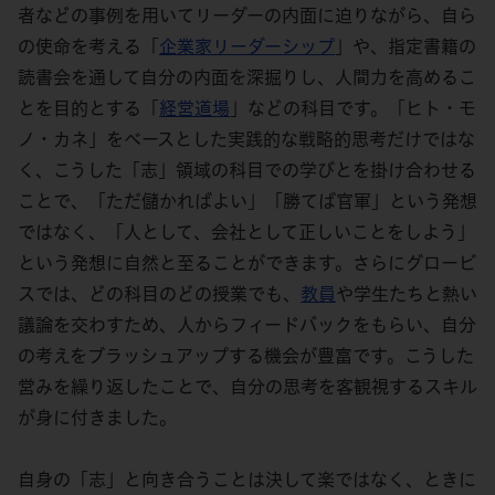
者などの事例を用いてリーダーの内面に迫りながら、自ら
の使命を考える「
企業家リーダーシップ
」や、指定書籍の
読書会を通して自分の内面を深掘りし、人間力を高めるこ
とを目的とする「
経営道場
」などの科目です。「ヒト・モ
ノ・カネ」をベースとした実践的な戦略的思考だけではな
く、こうした「志」領域の科目での学びとを掛け合わせる
ことで、「ただ儲かればよい」「勝てば官軍」という発想
ではなく、「人として、会社として正しいことをしよう」
という発想に自然と至ることができます。さらにグロービ
スでは、どの科目のどの授業でも、
教員
や学生たちと熱い
議論を交わすため、人からフィードバックをもらい、自分
の考えをブラッシュアップする機会が豊富です。こうした
営みを繰り返したことで、自分の思考を客観視するスキル
が身に付きました。
自身の「志」と向き合うことは決して楽ではなく、ときに