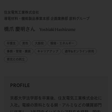
住友電気工業株式会社
導電材料・機能製品事業本部 企画業務部 原料グループ
橋爪 慶明さん
Yoshiaki Hashizume
卒業生
男性
大阪校
環境・エネルギー
事務・管理・購買
キャリアアップ
通学&オンライン併用
育児との両立
PROFILE
京都大学法学部を卒業後、住友電気工業株式会社に
入社。電線の原料となる銅・アルミなどの購買部門
に従事し、3年間のインドネシア駐在を経験。国内