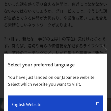
といった話を熱く語り合える仲間は、身近にはなかなかい
ないのではないでしょうか。グロービスには、そうした話
が自然とできる仲間が大勢おり、卒業後も互いに支え合え
る素晴らしいネットワークがあります。
2つ目は、新たな「学びの世界」の存在に気付けたことで
す。例えば、速読や自らの価値観を深堀するライフシフト
塾、英語のコーチングなど。私が在学中や卒業後に新たに
始めたこれらの学びは、グロービスの卒業生や在校生が事
Select your preferred language
業として手掛けているものです。グロービスで学ぶと「学
びの世界」がどんどん広がり、新たな成長機会を常に得る
You have just landed on our Japanese website.
ことができます。
Select which website you want to visit.
English Website