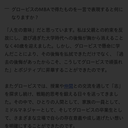
グロービスのMBAで得たものを一言で表現すると何に
なりますか？
「人生の意味」だと思っています。私は父親との約束を反
故にし、遊び過ぎた大学時代への後悔が胸から消えること
なく40歳を迎えました。しかし、グロービスで懸命に学
んだことにより、その後悔を払拭できただけでなく、「過
去の後悔があったからこそ、こうしてグロービスで頑張れ
た」とポジティブに昇華することができたのです。
またグロービスでは、授業や
仲間
との交流を通して「志」
を探求し続け、戦略的思考を鍛える日々を送ってきまし
た。その中で、ひとりの人間として、家族の一員として、
ミドルマネジャーとして、そしてグロービスの卒業生とし
て、さまざまな立場で自らの存在意義や成し遂げたい想い
を明確にすることができたのです。