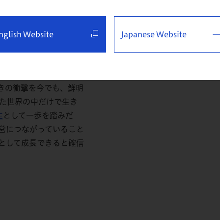
ことが運命の出会いでし
長としての使命を果たし
nglish Website
Japanese Website
なく、「
体験クラス＆説
きの衝撃を今でも、鮮明
れた世界の中だけで生き
生
として一歩を踏みだ
営につながっていること
として成長できると確信