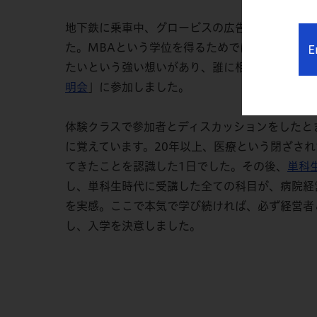
地下鉄に乗車中、グロービスの広告が目に入った
た。MBAという学位を得るためではなく、病院
E
たいという強い想いがあり、誰に相談することも
明会
」に参加しました。
体験クラスで参加者とディスカッションをしたと
に覚えています。20年以上、医療という閉ざさ
てきたことを認識した1日でした。その後、
単科
し、単科生時代に受講した全ての科目が、病院経
を実感。ここで本気で学び続ければ、必ず経営者
し、入学を決意しました。