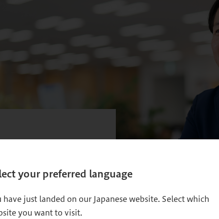
営者として成
lect your preferred language
 have just landed on our Japanese website. Select which
でしょうか？
site you want to visit.