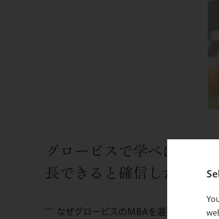
グロービスで学べば、経
長できると確信した。
Se
You
なぜグロービスのMBAを選択されたの
web