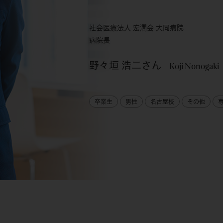
社会医療法人 宏潤会 大同病院
病院長
野々垣 浩二さん
Koji Nonogaki
卒業生
男性
名古屋校
その他