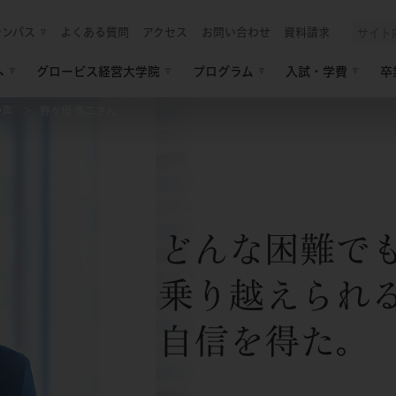
ャンパス
よくある質問
アクセス
お問い合わせ
資料請求
へ
グロービス経営大学院
プログラム
入試・学費
卒
の声
野々垣 浩二さん
どんな困難で
乗り越えられ
自信を得た。