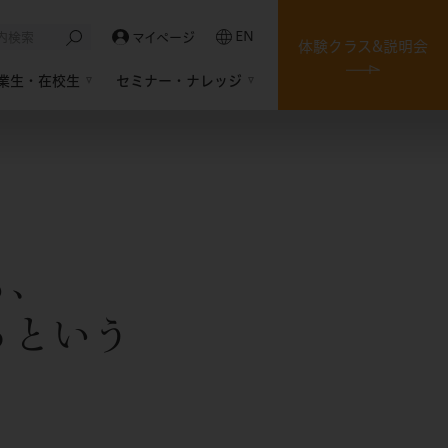
EN
マイページ
体験クラス&説明会
業生・在校生
セミナー・ナレッジ
も、
るという