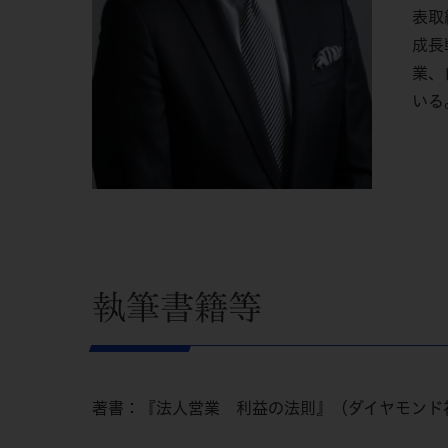
表取
成長
業、
いる
執筆書籍等
著書：『法人営業 利益の法則』（ダイヤモンド