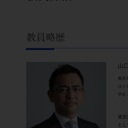
教員略歴
山
東京
ロンド
学位
東京
とし