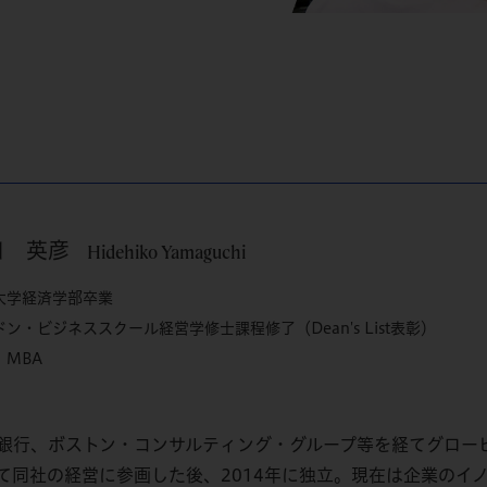
口 英彦
Hidehiko Yamaguchi
大学経済学部卒業
ン・ビジネススクール経営学修士課程修了（Dean's List表彰）
：MBA
銀行、ボストン・コンサルティング・グループ等を経てグロー
て同社の経営に参画した後、2014年に独立。現在は企業のイノ