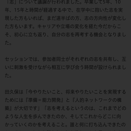
「志」について議論が行われました。卒業して5年、10
年、15年と時間が経過する中で、在学中に抱いた志を実
現した方もいれば、まだ道半ばの方、志の方向性が変化し
た方もいます。キャリアや立場の変化を経た今だからこ
そ、初心に立ち返り、自分の志を再考する機会となりまし
た。
セッションでは、参加者同士がそれぞれの志を共有し、互
いに刺激を受けながら相互に学び合う時間が設けられまし
た。
田久保は「今やりたいこと、将来やりたいことを実現する
ためには『準備＝能力開発』と『人的ネットワークの構
築』が大切です」「志を考えるというのは、これまでどの
ような人生を歩んできたのか、そしてこれからどこに向
かっていくのかを考えること。誰と何に打ち込んできたの