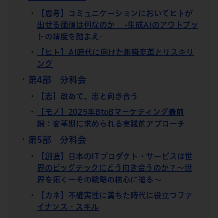
【思考】コミュニケーションにおいてヒトが
出せる価値は何なのか -生成AIのアウトプッ
トの精度を踏まえ-
【ヒト】AI時代に向けた組織変革とリスキリ
ング
第4部 分科会
【志】改めて、志と向き合う
【モノ】2025年BtoBマーケティング最前
線：変革期に求められる実践的アプローチ
第5部 分科会
【創造】日本のITプロダクト・サービスは世
界のビッグテックにどう向き合うのか？～世
界を拓く―その戦略の核心に迫る～
【カネ】不確実性に満ちた時代に役立つファ
イナンス・スキル