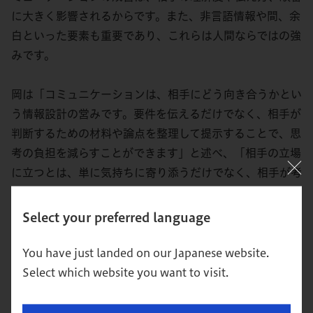
に大きく影響されるからです。また、非言語情報や間、余
白といった要素も重要であり、これらは人間ならではの強
みです。
岡は「コミュニケーションは、相手にどう向き合うかとい
う情報設計の営みです。要件を伝えるだけでなく、相手が
判断するための材料や論点を整理して提示することで、思
考の負担を減らすことができます」と述べ、「相手の立場
に立つとは、単に気持ちに寄り添うだけでなく、相手が考
えやすいように構造を整えることでもあります。どう語る
かというプロセスにこそ、その人らしさや配慮が表れるの
Select your preferred language
ではないでしょうか」と語りかけました。
You have just landed on our Japanese website.
Select which website you want to visit.
教員セッション-B 【ヒト】AI時代に向けた
組織変革とリスキリング