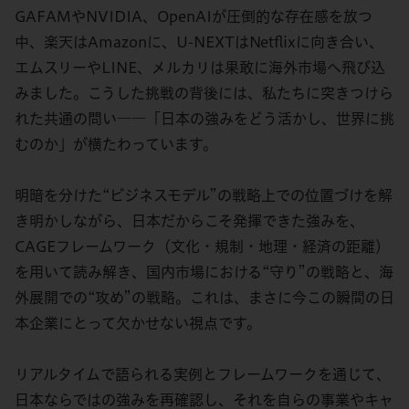
GAFAMやNVIDIA、OpenAIが圧倒的な存在感を放つ
中、楽天はAmazonに、U-NEXTはNetflixに向き合い、
エムスリーやLINE、メルカリは果敢に海外市場へ飛び込
みました。こうした挑戦の背後には、私たちに突きつけら
れた共通の問い――「日本の強みをどう活かし、世界に挑
むのか」が横たわっています。
明暗を分けた“ビジネスモデル”の戦略上での位置づけを解
き明かしながら、日本だからこそ発揮できた強みを、
CAGEフレームワーク（文化・規制・地理・経済の距離）
を用いて読み解き、国内市場における“守り”の戦略と、海
外展開での“攻め”の戦略。これは、まさに今この瞬間の日
本企業にとって欠かせない視点です。
リアルタイムで語られる実例とフレームワークを通じて、
日本ならではの強みを再確認し、それを自らの事業やキャ