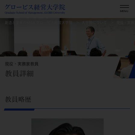
創造と変革のMBA グロービス経営大学院
大学院について
現役・実務
現役・実務家教員
教員詳細
教員略歴