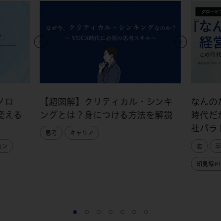
ノロ
【超図解】クリティカル・シンキ
なんの
変える
ングとは？身につける方法を解説
時代だ
社パラ
思考
キャリア
ョン
志
卒
知見録PI