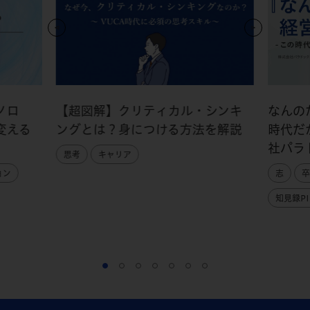
ノロ
【超図解】クリティカル・シンキ
なんの
変える
ングとは？身につける方法を解説
時代だ
社パラ
思考
キャリア
ョン
志
卒
知見録PI