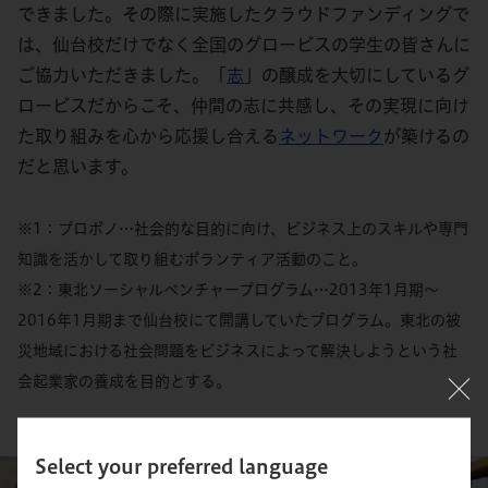
できました。その際に実施したクラウドファンディングで
は、仙台校だけでなく全国のグロービスの学生の皆さんに
ご協力いただきました。「
志
」の醸成を大切にしているグ
ロービスだからこそ、仲間の志に共感し、その実現に向け
た取り組みを心から応援し合える
ネットワーク
が築けるの
だと思います。
※1：プロボノ…社会的な目的に向け、ビジネス上のスキルや専門
知識を活かして取り組むボランティア活動のこと。
※2：東北ソーシャルベンチャープログラム…2013年1月期～
2016年1月期まで仙台校にて開講していたプログラム。東北の被
災地域における社会問題をビジネスによって解決しようという社
会起業家の養成を目的とする。
Select your preferred language