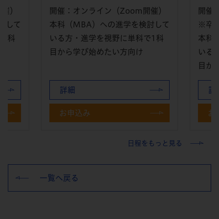
開催）
開催：オンライン（Zoom開催）
開催
討して
本科（MBA）への進学を検討して
※卒
1科
いる方・進学を視野に単科で1科
本科
目から学び始めたい方向け
いる
目か
詳細
詳
お申込み
お
日程をもっと見る
一覧へ戻る