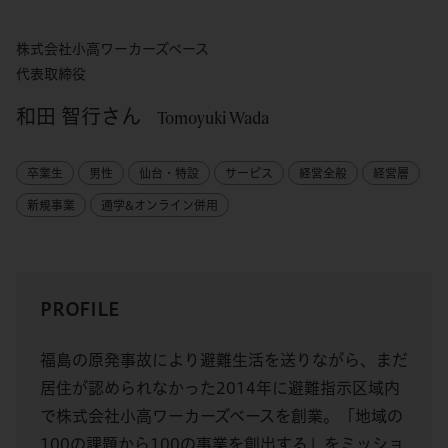
株式会社小高ワーカーズベース
代表取締役
和田 智行さん
Tomoyuki Wada
卒業生
男性
仙台・特設
サービス
経営全般
経営層
新規事業
通学&オンライン併用
PROFILE
福島の原発事故により避難生活を送りながら、まだ
居住が認められなかった2014年に避難指示区域内
で株式会社小高ワーカーズベースを創業。「地域の
100の課題から100の事業を創出する」をミッショ