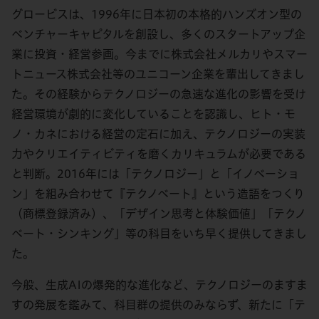
グロービスは、1996年に日本初の本格的ハンズオン型の
ベンチャーキャピタルを創設し、多くのスタートアップ企
業に投資・経営参画。今までに株式会社メルカリやスマー
トニュース株式会社等のユニコーン企業を輩出してきまし
た。その経験からテクノロジーの急速な進化の影響を受け
経営環境が劇的に変化していることを認識し、ヒト・モ
ノ・カネにおける経営の定石に加え、テクノロジーの実装
力やクリエイティビティを磨くカリキュラムが必要である
と判断。2016年には「テクノロジー」と「イノベーショ
ン」を組み合わせて『テクノベート』という造語をつくり
（商標登録済み）、「デザイン思考と体験価値」「テクノ
ベート・シンキング」等の科目をいち早く提供してきまし
た。
今般、生成AIの爆発的な進化など、テクノロジーのますま
すの発展を鑑みて、科目群の提供のみならず、新たに「テ