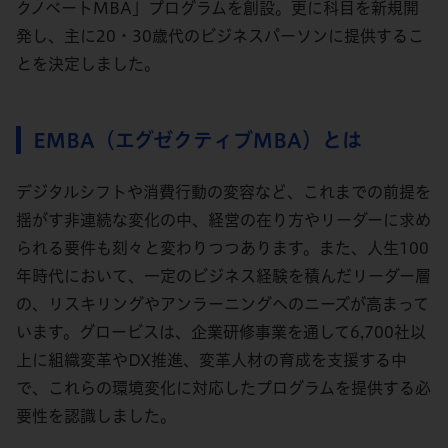
クノベートMBA」プログラムを創設。更に科目を新規開
発し、主に20・30歳代のビジネスパーソンに提供するこ
とを決定しました。
EMBA（エグゼクティブMBA）とは
デジタルシフトや消費行動の変容など、これまでの前提を
揺がす非連続な変化の中、経営の在り方やリーダーに求め
られる要件も刻々と変わりつつあります。また、人生100
年時代において、一定のビジネス経験を積んだリーダー層
の、リスキリングやアンラーニングへのニーズが高まって
います。グロービスは、企業研修事業を通して6,700社以
上に組織変革やDX推進、変革人材の育成を支援する中
で、これらの環境変化に対応したプログラムを提供する必
要性を認識しました。