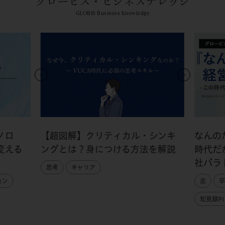
グロービス・ビジネスナレッジ
GLOBIS Business Knowledge
ノロ
【超図解】クリティカル・シンキ
なんの
変える
ングとは？身につける方法を解説
時代だ
社パラ
思考
キャリア
ョン
志
卒
知見録PI