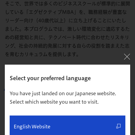
そこで、世界では多くのビジネススクールが標準的に展開
している「エグゼクティブMBA」を、職務経験が豊富な
リーダー向け（40歳代以上）に立ち上げることにいたし
ました。本プログラムでは、激しい環境変化に適応するた
めの経営知と共に、テクノベート時代に合わせたリスキリ
ング、社会の持続的発展に対する自らの役割を踏まえた志
を育むカリキュラムを提供します。
Select your preferred language
TMBA・EMBAの概要
You have just landed on our Japanese website.
Select which website you want to visit.
English Website