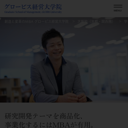
創造と変革のMBA グロービス経営大学院
大阪校（京都・関西圏）
学
研究開発テーマを商品化、
事業化するにはMBAが有用。