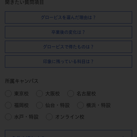
聞きたい質問項目
グロービスを選んだ理由は？
卒業後の変化は？
グロービスで得たものは？
印象に残っている科目は？
所属キャンパス
東京校
大阪校
名古屋校
福岡校
仙台・特設
横浜・特設
水戸・特設
オンライン校