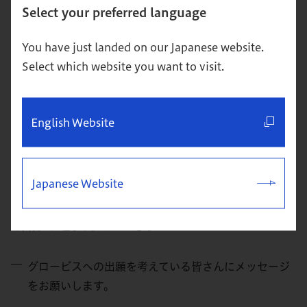
Select your preferred language
以前は研究者目線が強く、担当業務の技術開発だけに邁進
You have just landed on our Japanese website.
していたのですが、グロービスで学び始めてからは、国内
Select which website you want to visit.
だけでなく世界のビジネスの流れや市場の様子、顧客がど
こにいるのか、競合に勝てる戦略は何かなどの考えを巡ら
すようになりました。また、こうした変化から、上司やさ
English Website
らに上の役職の方々との議論がしやすくなり、コミュニ
ケーションが取りやすくなっています。
Japanese Website
正解がないからこそ自分が納得できる判
断軸で選択するべき。
グロービスへの出願を考えている皆さんにメッセージ
をお願いします。