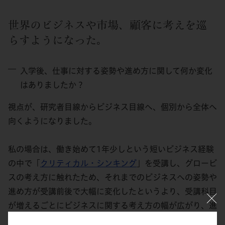
世界のビジネスや市場、顧客に考えを巡
らすようになった。
入学後、仕事に対する姿勢や進め方に関して何か変化
はありましたか？
視点が、研究者目線からビジネス目線へ、個別から全体へ
向くようになりました。
私の場合は、働き始めて1年少しという短いビジネス経験
の中で「
クリティカル・シンキング
」を受講し、グロービ
スの考え方に触れたため、それまでのビジネスへの姿勢や
進め方が受講前後で大幅に変化したというより、受講科目
が増えるごとにビジネスに関する考え方の幅が広がり、進
め方の手段が増えることを実感しています。