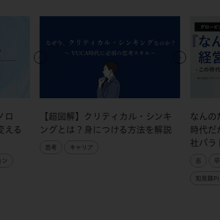
ノロ
【超図解】クリティカル・シンキ
なんの
変える
ングとは？身につける方法を解説
時代だ
社パラ
思考
キャリア
ョン
志
卒
知見録PI