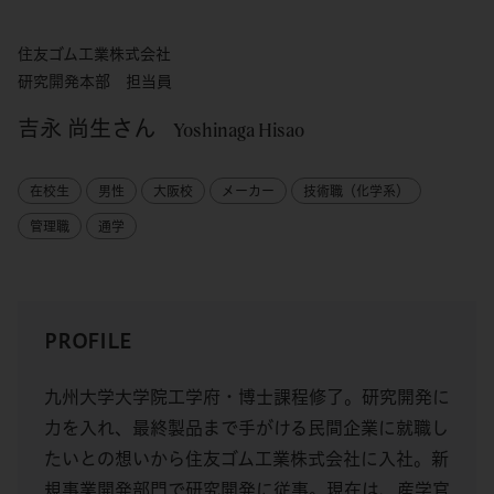
住友ゴム工業株式会社
研究開発本部 担当員
吉永 尚生さん
Yoshinaga Hisao
在校生
男性
大阪校
メーカー
技術職（化学系）
管理職
通学
PROFILE
九州大学大学院工学府・博士課程修了。研究開発に
力を入れ、最終製品まで手がける民間企業に就職し
たいとの想いから住友ゴム工業株式会社に入社。新
規事業開発部門で研究開発に従事。現在は、産学官