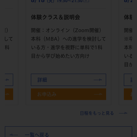
（火）19:30～21:30
体験クラス＆説明会
体験
開催）
開催：オンライン（Zoom開催）
開催
討して
本科（MBA）への進学を検討して
※卒
1科
いる方・進学を視野に単科で1科
本科
目から学び始めたい方向け
いる
目か
詳細
詳
お申込み
お
日程をもっと見る
一覧へ戻る